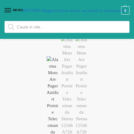
MENIU
0