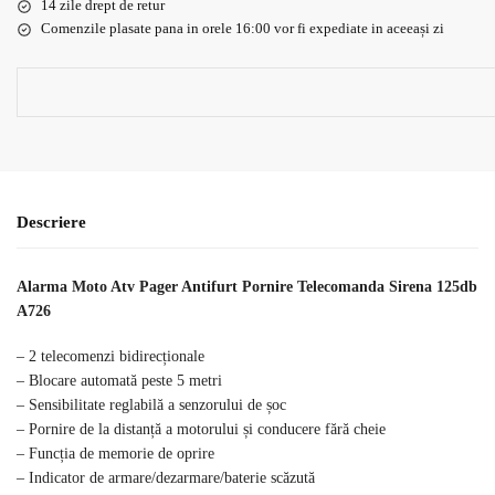
14 zile drept de retur
Comenzile plasate pana in orele 16:00 vor fi expediate in aceeași zi
Descriere
Alarma Moto Atv Pager Antifurt Pornire Telecomanda Sirena 125db
A726
– 2 telecomenzi bidirecționale
– Blocare automată peste 5 metri
– Sensibilitate reglabilă a senzorului de șoc
– Pornire de la distanță a motorului și conducere fără cheie
– Funcția de memorie de oprire
– Indicator de armare/dezarmare/baterie scăzută