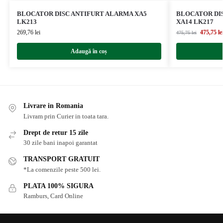
BLOCATOR DISC ANTIFURT ALARMA XA5
BLOCATOR DI
LK213
XA14 LK217
269,76
lei
475,75
le
475,75
lei
Adaugă în coș
Livrare in Romania
Livram prin Curier in toata tara.
Drept de retur 15 zile
30 zile bani inapoi garantat
TRANSPORT GRATUIT
*La comenzile peste 500 lei.
PLATA 100% SIGURA
Ramburs, Card Online