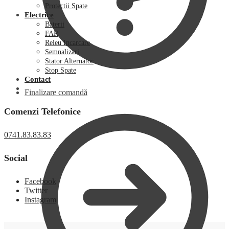
Protectii Spate
Electrice
Baterii
FAR
Releu Incarcare
Semnalizari
Stator Alternator
Stop Spate
Contact
Finalizare comandă
Comenzi Telefonice
0741.83.83.83
Social
Facebook
Twitter
Instagram
0,00
lei
0