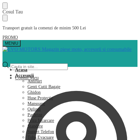
Skip
Skip
Cosul Tau
to
to
navigation
content
Transport gratuit la comenzi de minim 500 Lei
PROMO
MENIU
Products
search
Acasa
Accesorii
Contul Meu
Antifurt
Genti Cutii Bagaje
Ghidon
Huse Protectie
Mansoane
Oglinzi
Parbrize
Priza Incarcare
Standere
Suport Telefon
Toba Evacuare