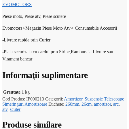
EVOMOTORS
Piese moto, Piese atv, Piese scutere
Evomotors⭐️Magazin Piese Moto Atv⭐️ Consumabile Accesorii
-Livrare rapida prin Curier
-Plata securizata cu cardul prin Stripe,Ramburs la Livrare sau
Virament bancar
Informații suplimentare
Greutate
1 kg
Cod Produs:
IP000213
Categorii:
Amortizor
,
Suspensie Telescoape
Simeringuri Amortizoare
Etichete:
260mm
,
26cm
,
amortizor
,
arc
,
atv
,
scuter
Produse similare