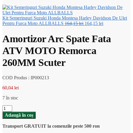
Kit Semeringuri Suzuki Honda Montesa Harley Davidson De Ulei
Prețul
Prețul
Pentru Furca Moto ALLBALLS
164,15
lei
164,15
lei
inițial
curent
a
este:
Amortizor Arc Spate Fata
fost:
164,15 lei.
164,15 lei.
ATV MOTO Remorca
260MM Scuter
COD Produs : IP000213
60,04
lei
7 în stoc
Cantitate
Amortizor
Adaugă în coș
Arc
Spate
Transport GRATUIT la comenzile peste 500 ron
Fata