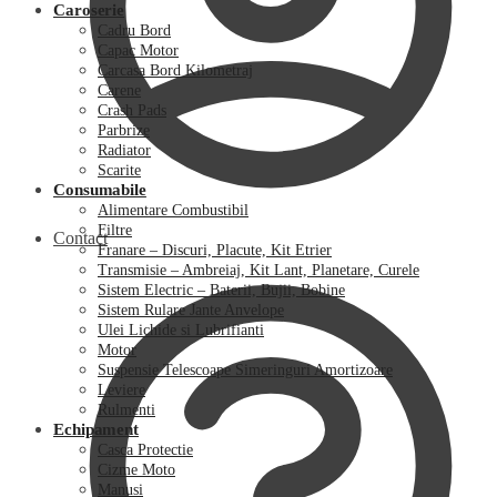
Caroserie
Cadru Bord
Capac Motor
Carcasa Bord Kilometraj
Carene
Crash Pads
Parbrize
Radiator
Scarite
Consumabile
Alimentare Combustibil
Filtre
Contact
Franare – Discuri, Placute, Kit Etrier
Transmisie – Ambreiaj, Kit Lant, Planetare, Curele
Sistem Electric – Baterii, Bujii, Bobine
Sistem Rulare Jante Anvelope
Ulei Lichide si Lubrifianti
Motor
Suspensie Telescoape Simeringuri Amortizoare
Leviere
Rulmenti
Echipament
Casca Protectie
Cizme Moto
Manusi