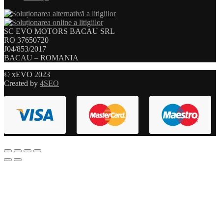
SC EVO MOTORS BACAU SRL
RO 37650720
J04/853/2017
BACAU – ROMANIA
© xEVO 2023
Created by
4SEO