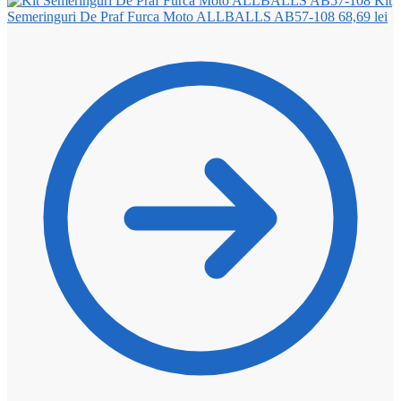
Kit
Semeringuri De Praf Furca Moto ALLBALLS AB57-108
68,69
lei