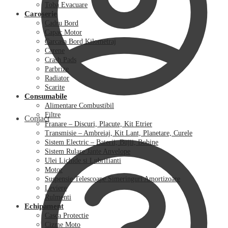
Toba Evacuare
Caroserie
Cadru Bord
Capac Motor
Carcasa Bord Kilometraj
Carene
Crash Pads
Parbrize
Radiator
Scarite
Consumabile
Alimentare Combustibil
Filtre
Contact
Franare – Discuri, Placute, Kit Etrier
Transmisie – Ambreiaj, Kit Lant, Planetare, Curele
Sistem Electric – Baterii, Bujii, Bobine
Sistem Rulare Jante Anvelope
Ulei Lichide si Lubrifianti
Motor
Suspensie Telescoape Simeringuri Amortizoare
Leviere
Rulmenti
Echipament
Casca Protectie
Cizme Moto