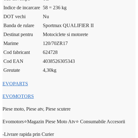
Indice de incarcare
58 = 236 kg
DOT vechi
Nu
Banda de rulare
Sportmax QUALIFIER II
Destinat pentru
Motociclete si motorete
Marime
120/70ZR17
Cod fabricant
624728
Cod EAN
4038526305343
Greutate
4,30
kg
EVOPARTS
EVOMOTORS
Piese moto, Piese atv, Piese scutere
Evomotors⭐️Magazin Piese Moto Atv⭐️ Consumabile Accesorii
-Livrare rapida prin Curier