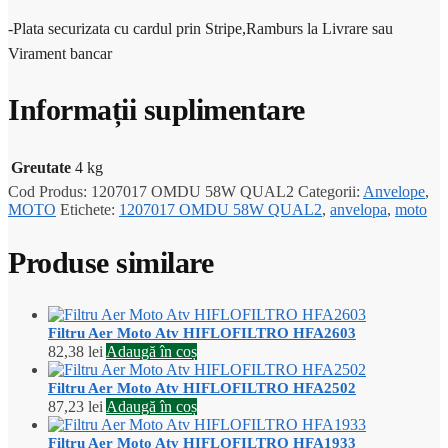
-Plata securizata cu cardul prin Stripe,Ramburs la Livrare sau
Virament bancar
Informații suplimentare
Greutate
4 kg
Cod Produs:
1207017 OMDU 58W QUAL2
Categorii:
Anvelope
,
MOTO
Etichete:
1207017 OMDU 58W QUAL2
,
anvelopa
,
moto
Produse similare
Filtru Aer Moto Atv HIFLOFILTRO HFA2603
82,38
lei
Adaugă în coș
Filtru Aer Moto Atv HIFLOFILTRO HFA2502
87,23
lei
Adaugă în coș
Filtru Aer Moto Atv HIFLOFILTRO HFA1933