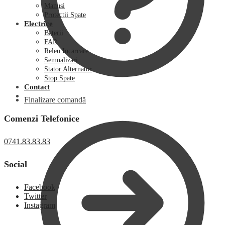
Manusi
Protectii Spate
Electrice
Baterii
FAR
Releu Incarcare
Semnalizari
Stator Alternator
Stop Spate
Contact
Finalizare comandă
Comenzi Telefonice
0741.83.83.83
Social
Facebook
Twitter
Instagram
0,00
lei
0