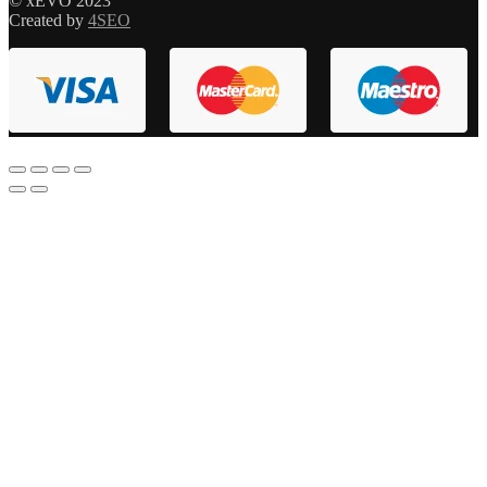
© xEVO 2023
Created by
4SEO