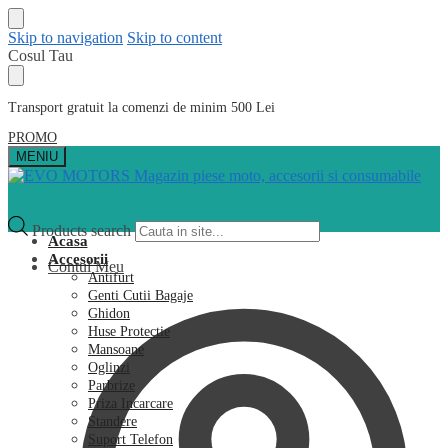
Skip to navigation
Skip to content
Cosul Tau
Transport gratuit la comenzi de minim 500 Lei
PROMO
MENIU
Products search
Acasa
Accesorii
Contul Meu
Antifurt
Genti Cutii Bagaje
Ghidon
Huse Protectie
Mansoane
Oglinzi
Parbrize
Priza Incarcare
Standere
Suport Telefon