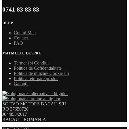
0741 83 83 83
HELP
Contul Meu
Contact
FAQ
MAI MULTE DESPRE
Termeni si Conditii
Politica de Cofidentialitate
Politica de utilizare Cookie-uri
Politica returnare produs
Garanții
SC EVO MOTORS BACAU SRL
RO 37650720
J04/853/2017
BACAU – ROMANIA