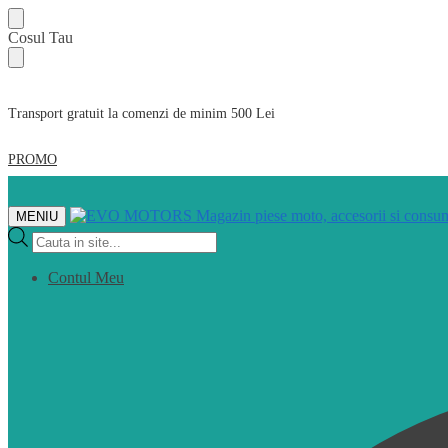
Skip
Skip
Cosul Tau
to
to
navigation
content
Transport gratuit la comenzi de minim 500 Lei
PROMO
MENIU
Products
search
Contul Meu