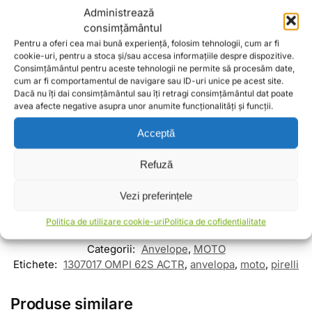
Administrează
consimțământul
EVOPARTS
Pentru a oferi cea mai bună experiență, folosim tehnologii, cum ar fi
cookie-uri, pentru a stoca și/sau accesa informațiile despre dispozitive.
EVOMOTORS
Consimțământul pentru aceste tehnologii ne permite să procesăm date,
cum ar fi comportamentul de navigare sau ID-uri unice pe acest site.
Piese moto, Piese atv, Piese scutere
Dacă nu îți dai consimțământul sau îți retragi consimțământul dat poate
avea afecte negative asupra unor anumite funcționalități și funcții.
Evomotors
Magazin Piese Moto Atv
Consumabile Accesorii
Acceptă
-Livrare rapida prin Curier
Refuză
-Plata securizata cu cardul prin Stripe,Ramburs la Livrare sau
Virament bancar
Vezi preferințele
Politica de utilizare cookie-uri
Politica de cofidentialitate
Cod Produs:
1307017 OMPI 62S ACTR
Categorii:
Anvelope
,
MOTO
Etichete:
1307017 OMPI 62S ACTR
,
anvelopa
,
moto
,
pirelli
Produse similare