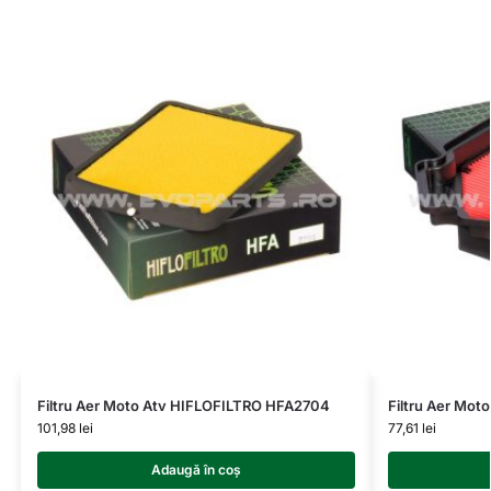
Filtru Aer Moto Atv HIFLOFILTRO HFA2704
Filtru Aer Mo
101,98
lei
77,61
lei
Adaugă în coș