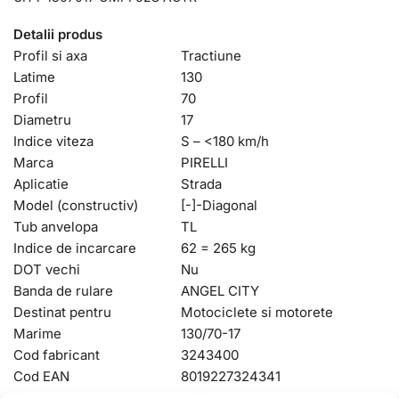
Detalii produs
Profil si axa
Tractiune
Latime
130
Profil
70
Diametru
17
Indice viteza
S – <180 km/h
Marca
PIRELLI
Aplicatie
Strada
Model (constructiv)
[-]-Diagonal
Tub anvelopa
TL
Indice de incarcare
62 = 265 kg
DOT vechi
Nu
Banda de rulare
ANGEL CITY
Destinat pentru
Motociclete si motorete
Marime
130/70-17
Cod fabricant
3243400
Cod EAN
8019227324341
Greutate
5,00
kg