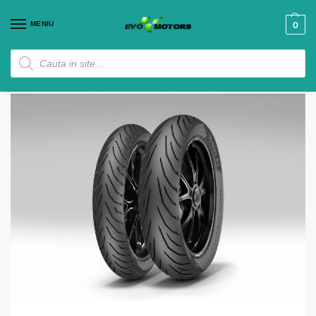
MENIU
0