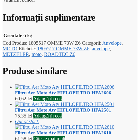
Informații suplimentare
Greutate
6 kg
Cod Produs:
1805517 OMME 73W Z6
Categorii:
Anvelope
,
MOTO
Etichete:
1805517 OMME 73W Z6
,
anvelope
,
METZELER
,
moto
,
ROADTEC Z6
Produse similare
Filtru Aer Moto Atv HIFLOFILTRO HFA2606
60,62
lei
Adaugă în coș
Filtru Aer Moto Atv HIFLOFILTRO HFA2501
75,35
lei
Adaugă în coș
Out of stock
Filtru Aer Moto Atv HIFLOFILTRO HFA2610
61,58
lei
Citește mai mult