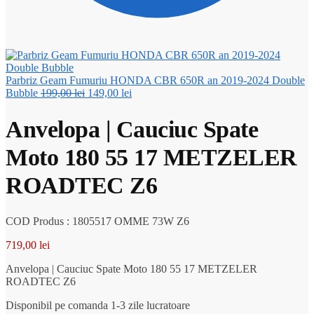
Parbriz Geam Fumuriu HONDA CBR 650R an 2019-2024 Double
Prețul
Prețul
Bubble
199,00
lei
149,00
lei
inițial
curent
a
este:
Anvelopa | Cauciuc Spate
fost:
149,00 lei.
199,00 lei.
Moto 180 55 17 METZELER
ROADTEC Z6
COD Produs : 1805517 OMME 73W Z6
719,00
lei
Anvelopa | Cauciuc Spate Moto 180 55 17 METZELER
ROADTEC Z6
Disponibil pe comanda 1-3 zile lucratoare