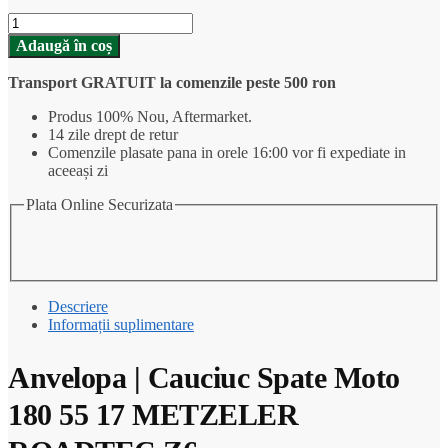
Cantitate
Anvelopa
Adaugă în coș
|
Cauciuc
Transport GRATUIT la comenzile peste 500 ron
Spate
Moto
Produs 100% Nou, Aftermarket.
180
14 zile drept de retur
55
Comenzile plasate pana in orele 16:00 vor fi expediate in
17
aceeași zi
METZELER
ROADTEC
Plata Online Securizata
Z6
Descriere
Informații suplimentare
Anvelopa | Cauciuc Spate Moto
180 55 17 METZELER