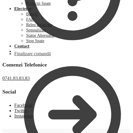
Protectii Spate
Electrice
Baterii
FAR
Releu Incarcare
Semnalizari
Stator Alternator
Stop Spate
Contact
Finalizare comandă
Comenzi Telefonice
0741.83.83.83
Social
Facebook
Twitter
Instagram
0,00
lei
0