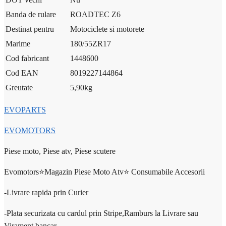
Banda de rulare
ROADTEC Z6
Destinat pentru
Motociclete si motorete
Marime
180/55ZR17
Cod fabricant
1448600
Cod EAN
8019227144864
Greutate
5,90
kg
EVOPARTS
EVOMOTORS
Piese moto, Piese atv, Piese scutere
Evomotors⭐️Magazin Piese Moto Atv⭐️ Consumabile Accesorii
-Livrare rapida prin Curier
-Plata securizata cu cardul prin Stripe,Ramburs la Livrare sau
Virament bancar