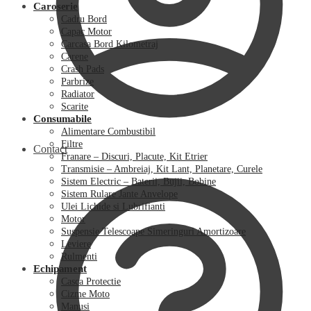
Caroserie
Cadru Bord
Capac Motor
Carcasa Bord Kilometraj
Carene
Crash Pads
Parbrize
Radiator
Scarite
Consumabile
Alimentare Combustibil
Filtre
Contact
Franare – Discuri, Placute, Kit Etrier
Transmisie – Ambreiaj, Kit Lant, Planetare, Curele
Sistem Electric – Baterii, Bujii, Bobine
Sistem Rulare Jante Anvelope
Ulei Lichide si Lubrifianti
Motor
Suspensie Telescoape Simeringuri Amortizoare
Leviere
Rulmenti
Echipament
Casca Protectie
Cizme Moto
Manusi