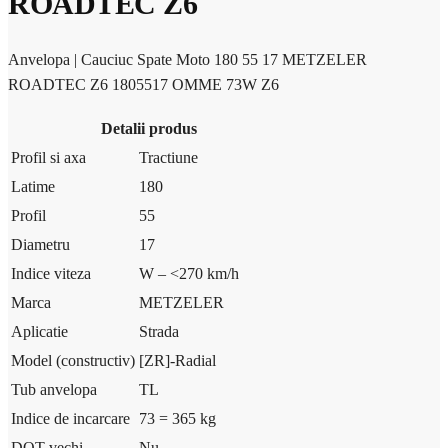
ROADTEC Z6
Anvelopa | Cauciuc Spate Moto 180 55 17 METZELER
ROADTEC Z6 1805517 OMME 73W Z6
Detalii produs
Profil si axa
Tractiune
Latime
180
Profil
55
Diametru
17
Indice viteza
W – <270 km/h
Marca
METZELER
Aplicatie
Strada
Model (constructiv)
[ZR]-Radial
Tub anvelopa
TL
Indice de incarcare
73 = 365 kg
DOT vechi
Nu