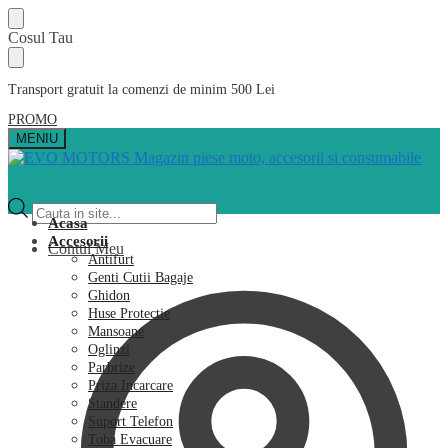
Skip
Skip
Cosul Tau
to
to
navigation
content
Transport gratuit la comenzi de minim 500 Lei
PROMO
MENIU
Products
search
Acasa
Accesorii
Contul Meu
Antifurt
Genti Cutii Bagaje
Ghidon
Huse Protectie
Mansoane
Oglinzi
Parbrize
Priza Incarcare
Standere
Suport Telefon
Toba Evacuare