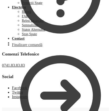
Protectii Spate
Electrice
Baterii
FAR
Releu Incarcare
Semnalizari
Stator Alternator
Stop Spate
Contact
Finalizare comandă
Comenzi Telefonice
0741.83.83.83
Social
Facebook
Twitter
Instagram
0,00
lei
0