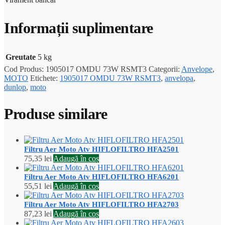
Informații suplimentare
Greutate
5 kg
Cod Produs:
1905017 OMDU 73W RSMT3
Categorii:
Anvelope
,
MOTO
Etichete:
1905017 OMDU 73W RSMT3
,
anvelopa
,
dunlop
,
moto
Produse similare
Filtru Aer Moto Atv HIFLOFILTRO HFA2501
75,35
lei
Adaugă în coș
Filtru Aer Moto Atv HIFLOFILTRO HFA6201
55,51
lei
Adaugă în coș
Filtru Aer Moto Atv HIFLOFILTRO HFA2703
87,23
lei
Adaugă în coș