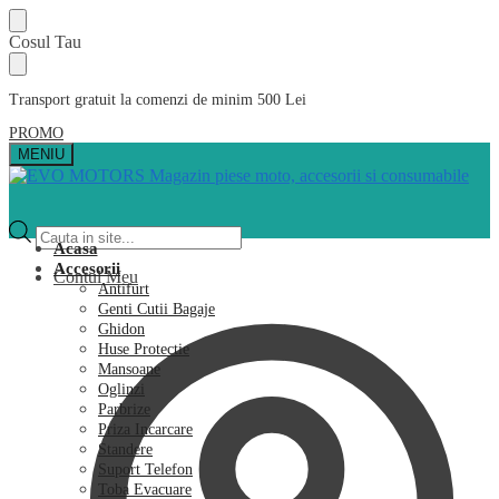
Skip
Skip
Cosul Tau
to
to
navigation
content
Transport gratuit la comenzi de minim 500 Lei
PROMO
MENIU
Products
search
Acasa
Accesorii
Contul Meu
Antifurt
Genti Cutii Bagaje
Ghidon
Huse Protectie
Mansoane
Oglinzi
Parbrize
Priza Incarcare
Standere
Suport Telefon
Toba Evacuare