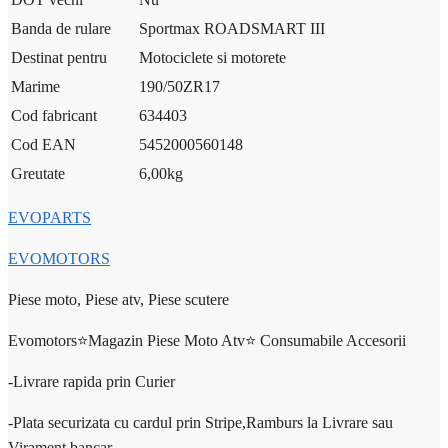
Banda de rulare
Sportmax ROADSMART III
Destinat pentru
Motociclete si motorete
Marime
190/50ZR17
Cod fabricant
634403
Cod EAN
5452000560148
Greutate
6,00
kg
EVOPARTS
EVOMOTORS
Piese moto, Piese atv, Piese scutere
Evomotors⭐️Magazin Piese Moto Atv⭐️ Consumabile Accesorii
-Livrare rapida prin Curier
-Plata securizata cu cardul prin Stripe,Ramburs la Livrare sau
Virament bancar