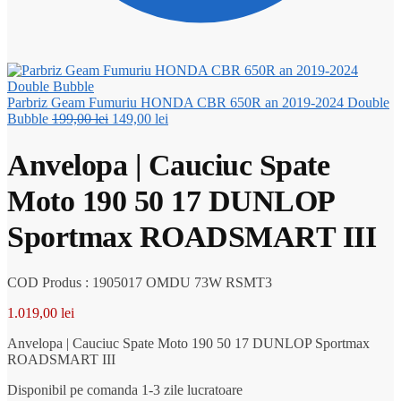
Parbriz Geam Fumuriu HONDA CBR 650R an 2019-2024 Double
Prețul
Prețul
Bubble
199,00
lei
149,00
lei
inițial
curent
a
este:
Anvelopa | Cauciuc Spate
fost:
149,00 lei.
199,00 lei.
Moto 190 50 17 DUNLOP
Sportmax ROADSMART III
COD Produs : 1905017 OMDU 73W RSMT3
1.019,00
lei
Anvelopa | Cauciuc Spate Moto 190 50 17 DUNLOP Sportmax
ROADSMART III
Disponibil pe comanda 1-3 zile lucratoare