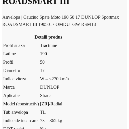
ROADSMART III
Anvelopa | Cauciuc Spate Moto 190 50 17 DUNLOP Sportmax
ROADSMART III 1905017 OMDU 73W RSMT3
Detalii produs
Profil si axa
Tractiune
Latime
190
Profil
50
Diametru
17
Indice viteza
W – <270 km/h
Marca
DUNLOP
Aplicatie
Strada
Model (constructiv)
[ZR]-Radial
Tub anvelopa
TL
Indice de incarcare
73 = 365 kg
DOT vechi
Nu