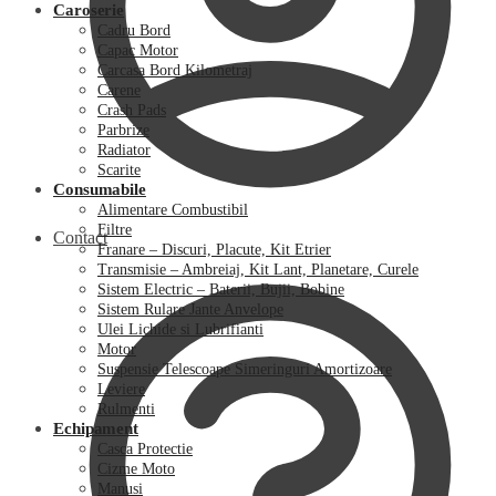
Caroserie
Cadru Bord
Capac Motor
Carcasa Bord Kilometraj
Carene
Crash Pads
Parbrize
Radiator
Scarite
Consumabile
Alimentare Combustibil
Filtre
Contact
Franare – Discuri, Placute, Kit Etrier
Transmisie – Ambreiaj, Kit Lant, Planetare, Curele
Sistem Electric – Baterii, Bujii, Bobine
Sistem Rulare Jante Anvelope
Ulei Lichide si Lubrifianti
Motor
Suspensie Telescoape Simeringuri Amortizoare
Leviere
Rulmenti
Echipament
Casca Protectie
Cizme Moto
Manusi