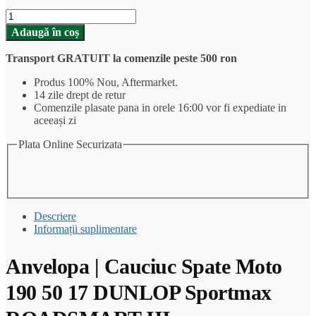
Cantitate
Anvelopa
Adaugă în coș
|
Cauciuc
Transport GRATUIT la comenzile peste 500 ron
Spate
Moto
Produs 100% Nou, Aftermarket.
190
14 zile drept de retur
50
Comenzile plasate pana in orele 16:00 vor fi expediate in
17
aceeași zi
DUNLOP
Sportmax
Plata Online Securizata
ROADSMART
III
Descriere
Informații suplimentare
Anvelopa | Cauciuc Spate Moto
190 50 17 DUNLOP Sportmax