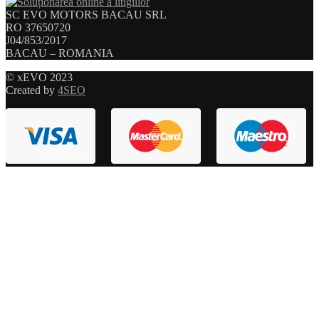
SC EVO MOTORS BACAU SRL
RO 37650720
J04/853/2017
BACAU – ROMANIA
© xEVO 2023
Created by
4SEO