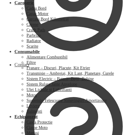
Caroserie
Cadru Bord
Capac Motor
Carcasa Bord Kilometraj
Carene
Crash Pads
Parbrize
Radiator
Scarite
Consumabile
Alimentare Combustibil
Filtre
Contact
Franare – Discuri, Placute, Kit Etrier
Transmisie – Ambreiaj, Kit Lant, Planetare, Curele
Sistem Electric – Baterii, Bujii, Bobine
Sistem Rulare Jante Anvelope
Ulei Lichide si Lubrifianti
Motor
Suspensie Telescoape Simeringuri Amortizoare
Leviere
Rulmenti
Echipament
Casca Protectie
Cizme Moto
Manusi