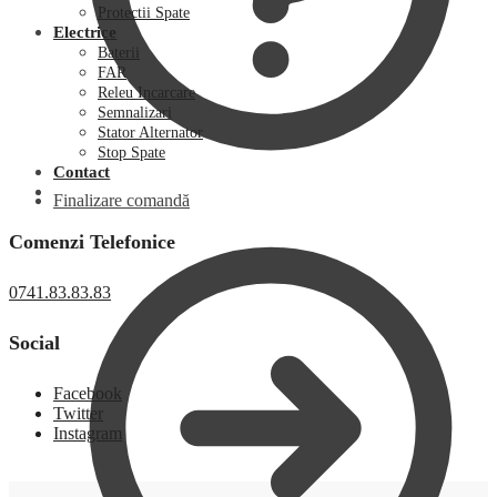
Protectii Spate
Electrice
Baterii
FAR
Releu Incarcare
Semnalizari
Stator Alternator
Stop Spate
Contact
Finalizare comandă
Comenzi Telefonice
0741.83.83.83
Social
Facebook
Twitter
Instagram
0,00
lei
0