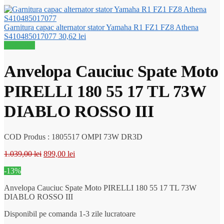
Garnitura capac alternator stator Yamaha R1 FZ1 FZ8 Athena
S410485017077
30,62
lei
Reduceri!
Anvelopa Cauciuc Spate Moto
PIRELLI 180 55 17 TL 73W
DIABLO ROSSO III
COD Produs : 1805517 OMPI 73W DR3D
Prețul
Prețul
1.039,00
lei
899,00
lei
inițial
curent
-13%
a
este:
fost:
899,00 lei.
Anvelopa Cauciuc Spate Moto PIRELLI 180 55 17 TL 73W
1.039,00 lei.
DIABLO ROSSO III
Disponibil pe comanda 1-3 zile lucratoare