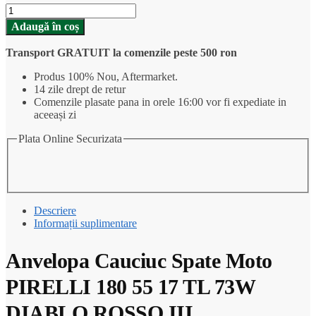
Cantitate
Anvelopa
Adaugă în coș
Cauciuc
Spate
Transport GRATUIT la comenzile peste 500 ron
Moto
PIRELLI
Produs 100% Nou, Aftermarket.
180
14 zile drept de retur
55
Comenzile plasate pana in orele 16:00 vor fi expediate in
17
aceeași zi
TL
73W
Plata Online Securizata
DIABLO
ROSSO
III
Descriere
Informații suplimentare
Anvelopa Cauciuc Spate Moto
PIRELLI 180 55 17 TL 73W
DIABLO ROSSO III