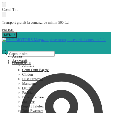
Skip
Skip
Cosul Tau
to
to
navigation
content
Transport gratuit la comenzi de minim 500 Lei
PROMO
MENIU
Products
search
Acasa
Accesorii
Contul Meu
Antifurt
Genti Cutii Bagaje
Ghidon
Huse Protectie
Mansoane
Oglinzi
Parbrize
Priza Incarcare
Standere
Suport Telefon
Toba Evacuare