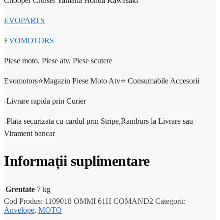
Chooper Cruiser Yamaha Honda Kawasaki
EVOPARTS
EVOMOTORS
Piese moto, Piese atv, Piese scutere
Evomotors⭐️Magazin Piese Moto Atv⭐️ Consumabile Accesorii
-Livrare rapida prin Curier
-Plata securizata cu cardul prin Stripe,Ramburs la Livrare sau
Virament bancar
Informații suplimentare
Greutate
7 kg
Cod Produs:
1109018 OMMI 61H COMAND2
Categorii:
Anvelope
,
MOTO