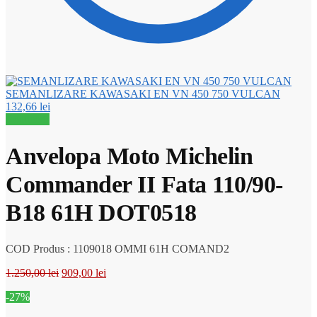
SEMANLIZARE KAWASAKI EN VN 450 750 VULCAN
132,66
lei
Reduceri!
Anvelopa Moto Michelin
Commander II Fata 110/90-
B18 61H DOT0518
COD Produs : 1109018 OMMI 61H COMAND2
Prețul
Prețul
1.250,00
lei
909,00
lei
inițial
curent
-27%
a
este:
fost:
909,00 lei.