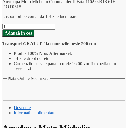
Anvelopa Moto Michelin Commander II Fata 110/90-B18 61H
1.250,00 lei.
DOT0518
Disponibil pe comanda 1-3 zile lucratoare
Cantitate
Anvelopa
Adaugă în coș
Moto
Michelin
Transport GRATUIT la comenzile peste 500 ron
Commander
II
Produs 100% Nou, Aftermarket.
Fata
14 zile drept de retur
110/90-
Comenzile plasate pana in orele 16:00 vor fi expediate in
B18
aceeași zi
61H
DOT0518
Plata Online Securizata
Descriere
Informații suplimentare
Anvelopa Moto Michelin