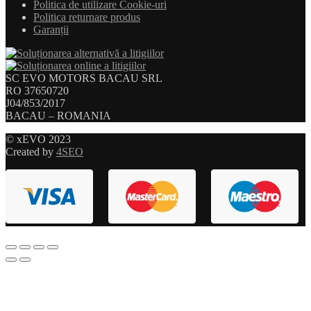
Politica de utilizare Cookie-uri
Politica returnare produs
Garanții
SC EVO MOTORS BACAU SRL
RO 37650720
J04/853/2017
BACAU – ROMANIA
© xEVO 2023
Created by
4SEO