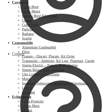
Caroserie
Cadru Bord
Capac Motor
Carcasa Bord Kilometraj
Carene
Crash Pads
Parbrize
Radiator
Scarite
Consumabile
Alimentare Combustibil
Filtre
Contact
Franare – Discuri, Placute, Kit Etrier
Transmisie – Ambreiaj, Kit Lant, Planetare, Curele
Sistem Electric – Baterii, Bujii, Bobine
Sistem Rulare Jante Anvelope
Ulei Lichide si Lubrifianti
Motor
Suspensie Telescoape Simeringuri Amortizoare
Leviere
Rulmenti
Echipament
Casca Protectie
Cizme Moto
Manusi