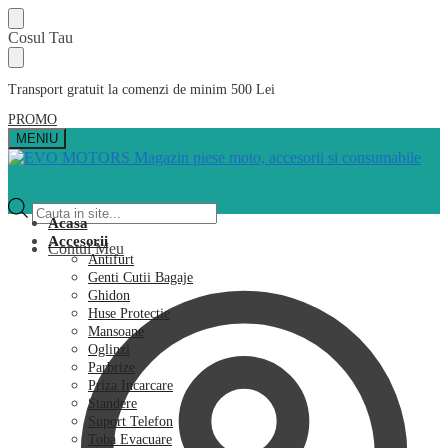
Skip
Skip
Cosul Tau
to
to
navigation
content
Transport gratuit la comenzi de minim 500 Lei
PROMO
MENIU
Products
search
Acasa
Accesorii
Contul Meu
Antifurt
Genti Cutii Bagaje
Ghidon
Huse Protectie
Mansoane
Oglinzi
Parbrize
Priza Incarcare
Standere
Suport Telefon
Toba Evacuare