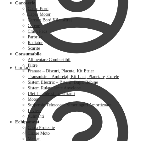
Caroserie
Cadru Bord
Capac Motor
Carcasa Bord Kilometraj
Carene
Crash Pads
Parbrize
Radiator
Scarite
Consumabile
Alimentare Combustibil
Filtre
Contact
Franare – Discuri, Placute, Kit Etrier
Transmisie – Ambreiaj, Kit Lant, Planetare, Curele
Sistem Electric – Baterii, Bujii, Bobine
Sistem Rulare Jante Anvelope
Ulei Lichide si Lubrifianti
Motor
Suspensie Telescoape Simeringuri Amortizoare
Leviere
Rulmenti
Echipament
Casca Protectie
Cizme Moto
Manusi