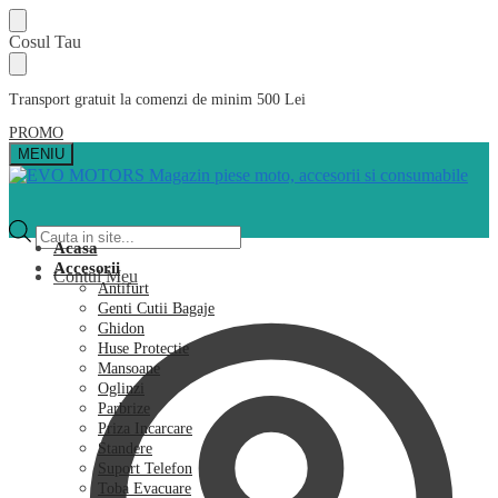
Skip
Skip
Cosul Tau
to
to
navigation
content
Transport gratuit la comenzi de minim 500 Lei
PROMO
MENIU
Products
search
Acasa
Accesorii
Contul Meu
Antifurt
Genti Cutii Bagaje
Ghidon
Huse Protectie
Mansoane
Oglinzi
Parbrize
Priza Incarcare
Standere
Suport Telefon
Toba Evacuare