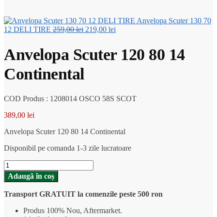
Anvelopa Scuter 130 70
Prețul
Prețul
12 DELI TIRE
259,00
lei
219,00
lei
inițial
curent
a
este:
Anvelopa Scuter 120 80 14
fost:
219,00 lei.
259,00 lei.
Continental
COD Produs : 1208014 OSCO 58S SCOT
389,00
lei
Anvelopa Scuter 120 80 14 Continental
Disponibil pe comanda 1-3 zile lucratoare
Cantitate
Anvelopa
Adaugă în coș
Scuter
120
Transport GRATUIT la comenzile peste 500 ron
80
14
Produs 100% Nou, Aftermarket.
Continental