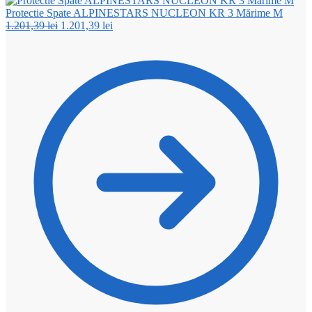
Protectie Spate ALPINESTARS NUCLEON KR 3 Mărime M
Prețul
Prețul
1.201,39
lei
1.201,39
lei
inițial
curent
a
este:
fost:
1.201,39 lei.
1.201,39 lei.