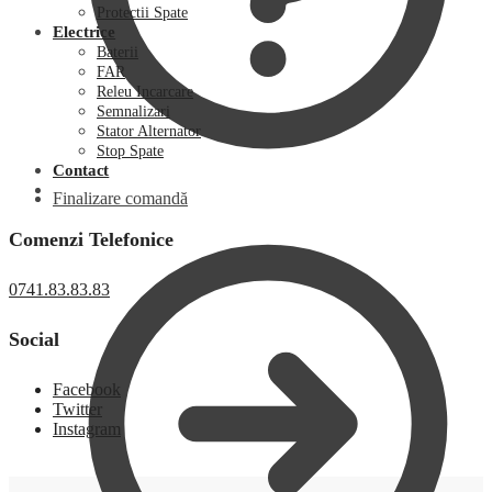
Protectii Spate
Electrice
Baterii
FAR
Releu Incarcare
Semnalizari
Stator Alternator
Stop Spate
Contact
Finalizare comandă
Comenzi Telefonice
0741.83.83.83
Social
Facebook
Twitter
Instagram
0,00
lei
0