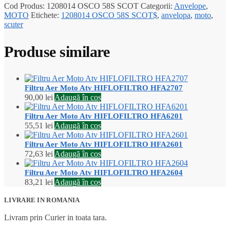
Cod Produs:
1208014 OSCO 58S SCOT
Categorii:
Anvelope
,
MOTO
Etichete:
1208014 OSCO 58S SCOT$
,
anvelopa
,
moto
,
scuter
Produse similare
Filtru Aer Moto Atv HIFLOFILTRO HFA2707
90,00
lei
Adaugă în coș
Filtru Aer Moto Atv HIFLOFILTRO HFA6201
55,51
lei
Adaugă în coș
Filtru Aer Moto Atv HIFLOFILTRO HFA2601
72,63
lei
Adaugă în coș
Filtru Aer Moto Atv HIFLOFILTRO HFA2604
83,21
lei
Adaugă în coș
LIVRARE IN ROMANIA
Livram prin Curier in toata tara.