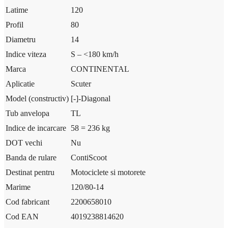
Latime
120
Profil
80
Diametru
14
Indice viteza
S – <180 km/h
Marca
CONTINENTAL
Aplicatie
Scuter
Model (constructiv)
[-]-Diagonal
Tub anvelopa
TL
Indice de incarcare
58 = 236 kg
DOT vechi
Nu
Banda de rulare
ContiScoot
Destinat pentru
Motociclete si motorete
Marime
120/80-14
Cod fabricant
2200658010
Cod EAN
4019238814620