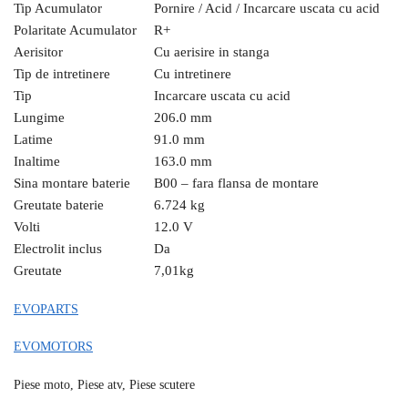
Tip Acumulator
Pornire /
Acid /
Incarcare uscata cu acid
Polaritate Acumulator
R+
Aerisitor
Cu aerisire in stanga
Tip de intretinere
Cu intretinere
Tip
Incarcare uscata cu acid
Lungime
206.0 mm
Latime
91.0 mm
Inaltime
163.0 mm
Sina montare baterie
B00 – fara flansa de montare
Greutate baterie
6.724 kg
Volti
12.0 V
Electrolit inclus
Da
Greutate
7,01
kg
EVOPARTS
EVOMOTORS
Piese moto, Piese atv, Piese scutere