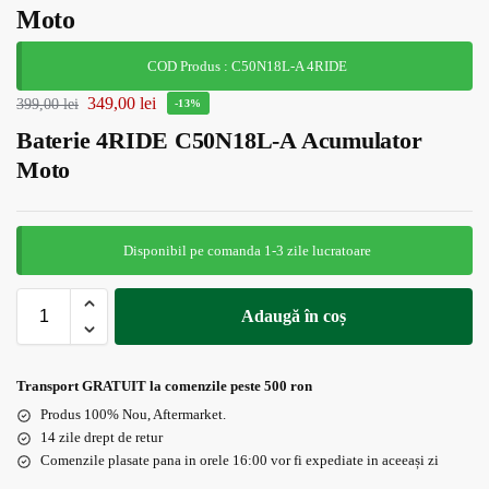
Moto
COD Produs : C50N18L-A 4RIDE
349,00
lei
399,00
lei
-13%
Baterie 4RIDE C50N18L-A Acumulator
Moto
Disponibil pe comanda 1-3 zile lucratoare
Adaugă în coș
Transport GRATUIT la comenzile peste 500 ron
Produs 100% Nou, Aftermarket.
14 zile drept de retur
Comenzile plasate pana in orele 16:00 vor fi expediate in aceeași zi