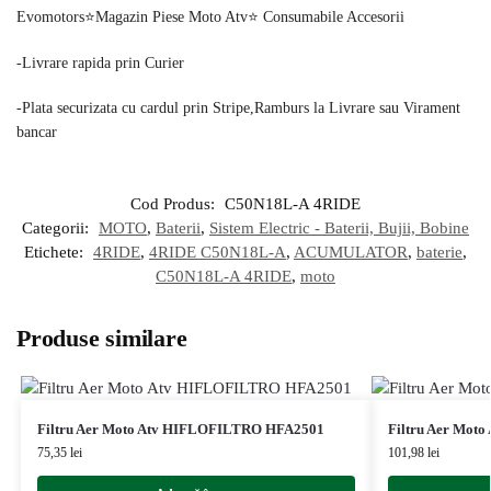
Evomotors⭐️Magazin Piese Moto Atv⭐️ Consumabile Accesorii
-Livrare rapida prin Curier
-Plata securizata cu cardul prin Stripe,Ramburs la Livrare sau Virament
bancar
Cod Produs:
C50N18L-A 4RIDE
Categorii:
MOTO
,
Baterii
,
Sistem Electric - Baterii, Bujii, Bobine
Etichete:
4RIDE
,
4RIDE C50N18L-A
,
ACUMULATOR
,
baterie
,
C50N18L-A 4RIDE
,
moto
Produse similare
Filtru Aer Moto Atv HIFLOFILTRO HFA2501
Filtru Aer Mot
75,35
lei
101,98
lei