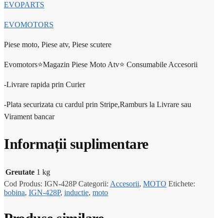
EVOPARTS
EVOMOTORS
Piese moto, Piese atv, Piese scutere
Evomotors⭐️Magazin Piese Moto Atv⭐️ Consumabile Accesorii
-Livrare rapida prin Curier
-Plata securizata cu cardul prin Stripe,Ramburs la Livrare sau
Virament bancar
Informații suplimentare
Greutate
1 kg
Cod Produs:
IGN-428P
Categorii:
Accesorii
,
MOTO
Etichete:
bobina
,
IGN-428P
,
inductie
,
moto