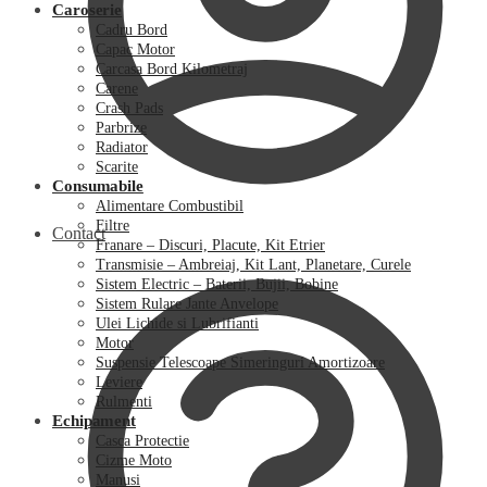
Caroserie
Cadru Bord
Capac Motor
Carcasa Bord Kilometraj
Carene
Crash Pads
Parbrize
Radiator
Scarite
Consumabile
Alimentare Combustibil
Filtre
Contact
Franare – Discuri, Placute, Kit Etrier
Transmisie – Ambreiaj, Kit Lant, Planetare, Curele
Sistem Electric – Baterii, Bujii, Bobine
Sistem Rulare Jante Anvelope
Ulei Lichide si Lubrifianti
Motor
Suspensie Telescoape Simeringuri Amortizoare
Leviere
Rulmenti
Echipament
Casca Protectie
Cizme Moto
Manusi