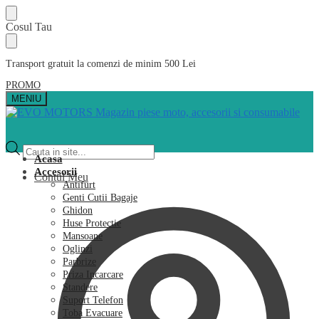
Skip
Skip
Cosul Tau
to
to
navigation
content
Transport gratuit la comenzi de minim 500 Lei
PROMO
MENIU
Products
search
Acasa
Accesorii
Contul Meu
Antifurt
Genti Cutii Bagaje
Ghidon
Huse Protectie
Mansoane
Oglinzi
Parbrize
Priza Incarcare
Standere
Suport Telefon
Toba Evacuare