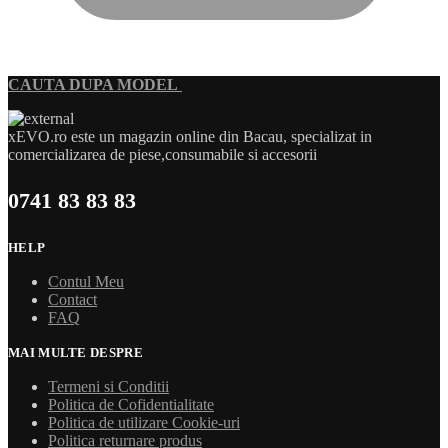
CAUTA DUPA MODEL
xEVO.ro este un magazin online din Bacau, specializat in
comercializarea de piese,consumabile si accesorii
0741 83 83 83
HELP
Contul Meu
Contact
FAQ
MAI MULTE DESPRE
Termeni si Conditii
Politica de Cofidentialitate
Politica de utilizare Cookie-uri
Politica returnare produs