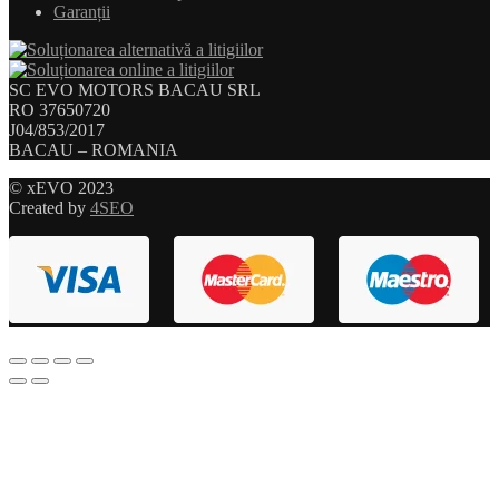
Garanții
SC EVO MOTORS BACAU SRL
RO 37650720
J04/853/2017
BACAU – ROMANIA
© xEVO 2023
Created by
4SEO