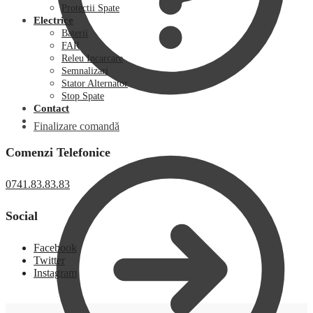
Protectii Spate
Electrice
Baterii
FAR
Releu Incarcare
Semnalizari
Stator Alternator
Stop Spate
Contact
Finalizare comandă
Comenzi Telefonice
0741.83.83.83
Social
Facebook
Twitter
Instagram
0,00
lei
0