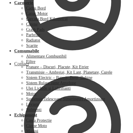
Caroserie
Cadru Bord
Capac Motor
Carcasa Bord Kilometraj
Carene
Crash Pads
Parbrize
Radiator
Scarite
Consumabile
Alimentare Combustibil
Filtre
Contact
Franare – Discuri, Placute, Kit Etrier
Transmisie – Ambreiaj, Kit Lant, Planetare, Curele
Sistem Electric – Baterii, Bujii, Bobine
Sistem Rulare Jante Anvelope
Ulei Lichide si Lubrifianti
Motor
Suspensie Telescoape Simeringuri Amortizoare
Leviere
Rulmenti
Echipament
Casca Protectie
Cizme Moto
Manusi