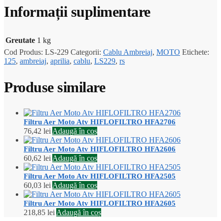
Informații suplimentare
Greutate
1 kg
Cod Produs:
LS-229
Categorii:
Cablu Ambreiaj
,
MOTO
Etichete:
125
,
ambreiaj
,
aprilia
,
cablu
,
LS229
,
rs
Produse similare
Filtru Aer Moto Atv HIFLOFILTRO HFA2706
76,42
lei
Adaugă în coș
Filtru Aer Moto Atv HIFLOFILTRO HFA2606
60,62
lei
Adaugă în coș
Filtru Aer Moto Atv HIFLOFILTRO HFA2505
60,03
lei
Adaugă în coș
Filtru Aer Moto Atv HIFLOFILTRO HFA2605
218,85
lei
Adaugă în coș