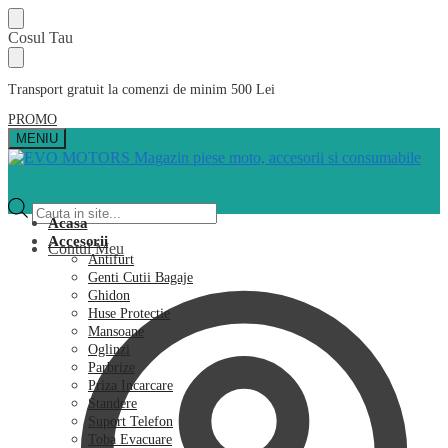
Skip
Skip
Cosul Tau
to
to
navigation
content
Transport gratuit la comenzi de minim 500 Lei
PROMO
MENIU
Products
search
Acasa
Accesorii
Contul Meu
Antifurt
Genti Cutii Bagaje
Ghidon
Huse Protectie
Mansoane
Oglinzi
Parbrize
Priza Incarcare
Standere
Suport Telefon
Toba Evacuare