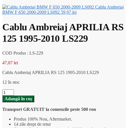
Cablu Ambreiaj
BMW F 650 2000-2009 LS092
59,97
lei
Cablu Ambreiaj APRILIA RS
125 1995-2010 LS229
COD Produs : LS-229
47,07
lei
Cablu Ambreiaj APRILIA RS 125 1995-2010 LS229
12 în stoc
Cantitate
Cablu
Adaugă în coș
Ambreiaj
APRILIA
Transport GRATUIT la comenzile peste 500 ron
RS
125
Produs 100% Nou, Aftermarket.
1995-
14 zile drept de retur
2010