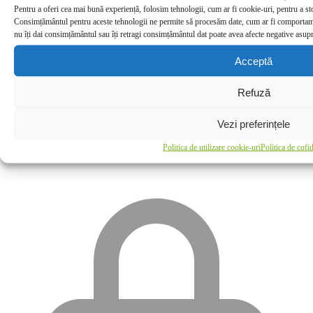
Pentru a oferi cea mai bună experiență, folosim tehnologii, cum ar fi cookie-uri, pentru a st
Consimțământul pentru aceste tehnologii ne permite să procesăm date, cum ar fi comportame
nu îți dai consimțământul sau îți retragi consimțământul dat poate avea afecte negative asupra
Acceptă
Refuză
Vezi preferințele
PLATA 100% SIGURA
Politica de utilizare cookie-uri
Politica de cofid
Ramburs, Card Online