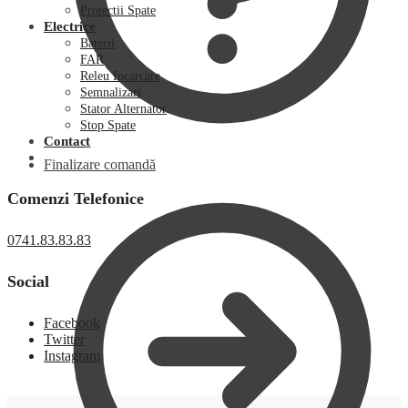
Protectii Spate
Electrice
Baterii
FAR
Releu Incarcare
Semnalizari
Stator Alternator
Stop Spate
Contact
Finalizare comandă
Comenzi Telefonice
0741.83.83.83
Social
Facebook
Twitter
Instagram
0,00
lei
0