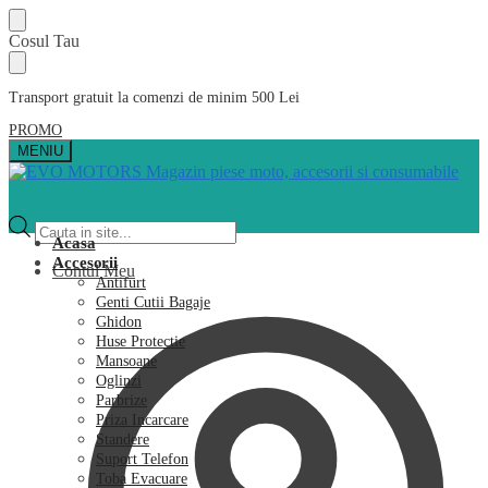
Skip
Skip
Cosul Tau
to
to
navigation
content
Transport gratuit la comenzi de minim 500 Lei
PROMO
MENIU
Products
search
Acasa
Accesorii
Contul Meu
Antifurt
Genti Cutii Bagaje
Ghidon
Huse Protectie
Mansoane
Oglinzi
Parbrize
Priza Incarcare
Standere
Suport Telefon
Toba Evacuare