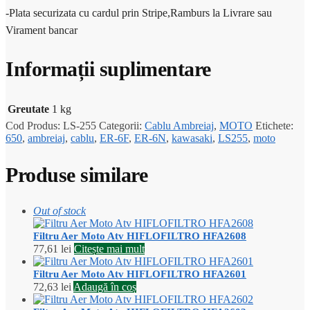
-Plata securizata cu cardul prin Stripe,Ramburs la Livrare sau
Virament bancar
Informații suplimentare
Greutate
1 kg
Cod Produs:
LS-255
Categorii:
Cablu Ambreiaj
,
MOTO
Etichete:
650
,
ambreiaj
,
cablu
,
ER-6F
,
ER-6N
,
kawasaki
,
LS255
,
moto
Produse similare
Out of stock
Filtru Aer Moto Atv HIFLOFILTRO HFA2608
77,61
lei
Citește mai mult
Filtru Aer Moto Atv HIFLOFILTRO HFA2601
72,63
lei
Adaugă în coș