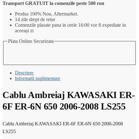
KAWASAKI
Transport GRATUIT la comenzile peste 500 ron
ER-
6F
Produs 100% Nou, Aftermarket.
ER-
14 zile drept de retur
6N
Comenzile plasate pana in orele 16:00 vor fi expediate in
650
aceeași zi
2006-
2008
Plata Online Securizata
LS255
Descriere
Informații suplimentare
Cablu Ambreiaj KAWASAKI ER-
6F ER-6N 650 2006-2008 LS255
Cablu Ambreiaj KAWASAKI ER-6F ER-6N 650 2006-2008
LS255