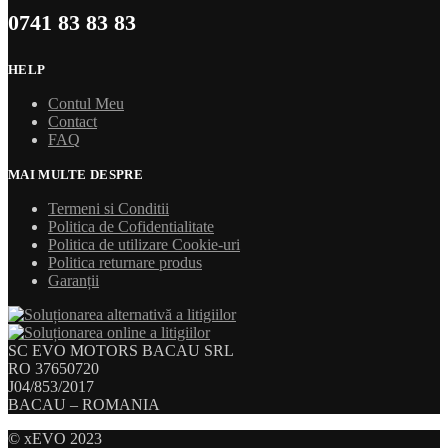
0741 83 83 83
HELP
Contul Meu
Contact
FAQ
MAI MULTE DESPRE
Termeni si Conditii
Politica de Cofidentialitate
Politica de utilizare Cookie-uri
Politica returnare produs
Garanții
SC EVO MOTORS BACAU SRL
RO 37650720
J04/853/2017
BACAU – ROMANIA
© xEVO 2023