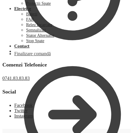
Protectii Spate
Electrice
Baterii
FAR
Releu Incarcare
Semnalizari
Stator Alternator
Stop Spate
Contact
Finalizare comandă
Comenzi Telefonice
0741.83.83.83
Social
Facebook
Twitter
Instagram
0,00
lei
0