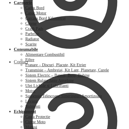
Caroserie
Cadru Bord
Capac Motor
Carcasa Bord Kilometraj
Carene
Crash Pads
Parbrize
Radiator
Scarite
Consumabile
Alimentare Combustibil
Filtre
Contact
Franare – Discuri, Placute, Kit Etrier
Transmisie – Ambreiaj, Kit Lant, Planetare, Curele
Sistem Electric – Baterii, Bujii, Bobine
Sistem Rulare Jante Anvelope
Ulei Lichide si Lubrifianti
Motor
Suspensie Telescoape Simeringuri Amortizoare
Leviere
Rulmenti
Echipament
Casca Protectie
Cizme Moto
Manusi