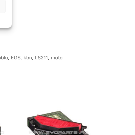
ablu
,
EGS
,
ktm
,
LS211
,
moto