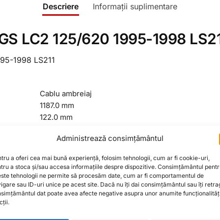
Descriere
Informații suplimentare
GS LC2 125/620 1995-1998 LS2
95-1998 LS211
Cablu ambreiaj
1187.0 mm
122.0 mm
0,17
kg
Administrează consimțământul
tru a oferi cea mai bună experiență, folosim tehnologii, cum ar fi cookie-uri,
tru a stoca și/sau accesa informațiile despre dispozitive. Consimțământul pent
ste tehnologii ne permite să procesăm date, cum ar fi comportamentul de
igare sau ID-uri unice pe acest site. Dacă nu îți dai consimțământul sau îți retra
simțământul dat poate avea afecte negative asupra unor anumite funcționalități
ții.
nsumabile Accesorii