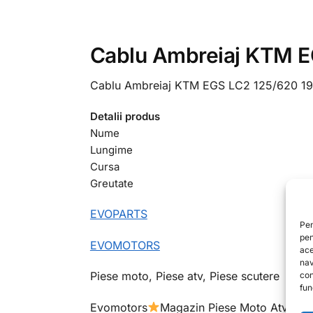
Cablu Ambreiaj KTM E
Cablu Ambreiaj KTM EGS LC2 125/620 19
Detalii produs
Nume
Lungime
Cursa
Greutate
EVOPARTS
Pen
pen
EVOMOTORS
ace
nav
Piese moto, Piese atv, Piese scutere
con
func
Evomotors
Magazin Piese Moto Atv
Co