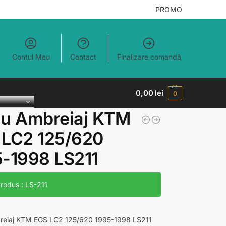
PROMO
Contul Meu
Contact
Finalizare comandă
0,00
lei
0
lu Ambreiaj KTM
 LC2 125/620
-1998 LS211
odus : LS-211
reiaj KTM EGS LC2 125/620 1995-1998 LS211