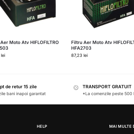
u Aer Moto Atv HIFLOFILTRO
Filtru Aer Moto Atv HIFLOFI
503
HFA2703
3
lei
87,23
lei
pt de retur 15 zile
TRANSPORT GRATUIT
ile bani inapoi garantat
*La comenzile peste 500 l
HELP
MAI MULTE 