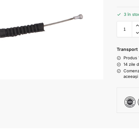
3 în sto
Transport
Produs 
14 zile 
Comenzil
aceeași 