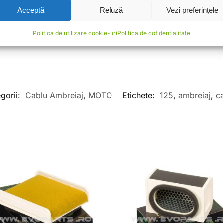
Acceptă
Refuză
Vezi preferințele
Politica de utilizare cookie-uri
Politica de cofidentialitate
mburs la Livrare sau Virament bancar
gorii:
Cablu Ambreiaj
,
MOTO
Etichete:
125
,
ambreiaj
,
c