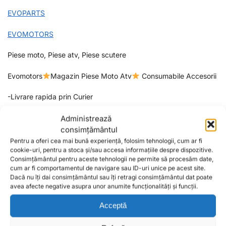
EVOPARTS
EVOMOTORS
Piese moto, Piese atv, Piese scutere
Evomotors
Magazin Piese Moto Atv
Consumabile Accesorii
-Livrare rapida prin Curier
-Plata securizata cu cardul prin Stripe,Ramburs la Livrare sau
Administrează
Virament bancar
consimțământul
Pentru a oferi cea mai bună experiență, folosim tehnologii, cum ar fi
cookie-uri, pentru a stoca și/sau accesa informațiile despre dispozitive.
Consimțământul pentru aceste tehnologii ne permite să procesăm date,
Cod Produs:
LS-217
cum ar fi comportamentul de navigare sau ID-uri unice pe acest site.
Categorii:
Cablu Ambreiaj
,
MOTO
Dacă nu îți dai consimțământul sau îți retragi consimțământul dat poate
Etichete:
650
,
ambreiaj
,
cablu
,
LS217
,
moto
,
SUZUKISV
avea afecte negative asupra unor anumite funcționalități și funcții.
Acceptă
Produse similare