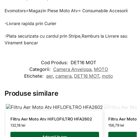
Evomotors⭐️Magazin Piese Moto Atv⭐️ Consumabile Accesorii
-Livrare rapida prin Curier
-Plata securizata cu cardul prin Stripe,Ramburs la Livrare sau
Virament bancar
Cod Produs:
DET16 MOT
Categorii:
Camera Anvelopa
,
MOTO
Etichete:
aer
,
camera
,
DET16 MOT
,
moto
Produse similare
Filtru Aer Moto Atv HIFLOFILTRO HFA2602
Filtru Aer Mo
132,18
lei
156,79
lei
Adaugă în coș