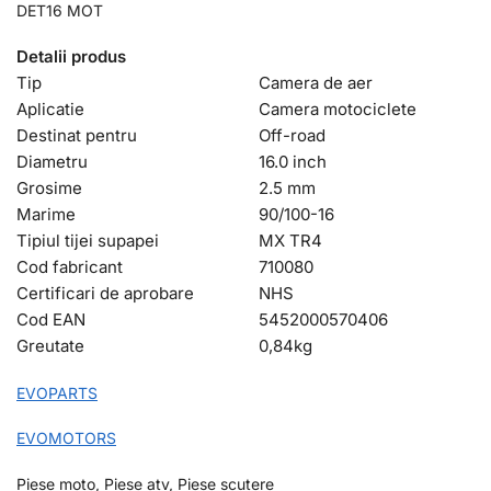
DET16 MOT
Detalii produs
Tip
Camera de aer
Aplicatie
Camera motociclete
Destinat pentru
Off-road
Diametru
16.0 inch
Grosime
2.5 mm
Marime
90/100-16
Tipiul tijei supapei
MX TR4
Cod fabricant
710080
Certificari de aprobare
NHS
Cod EAN
5452000570406
Greutate
0,84
kg
EVOPARTS
EVOMOTORS
Piese moto, Piese atv, Piese scutere