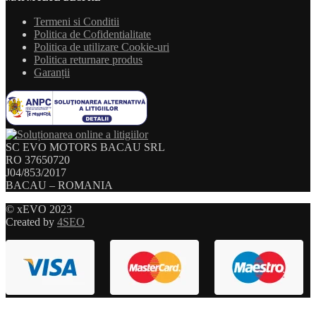
Termeni si Conditii
Politica de Cofidentialitate
Politica de utilizare Cookie-uri
Politica returnare produs
Garanții
SC EVO MOTORS BACAU SRL
RO 37650720
J04/853/2017
BACAU – ROMANIA
© xEVO 2023
Created by
4SEO