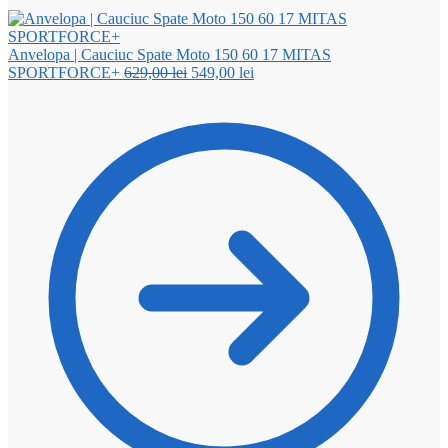
Anvelopa | Cauciuc Spate Moto 150 60 17 MITAS
Prețul
Prețul
SPORTFORCE+
629,00
lei
549,00
lei
inițial
curent
a
este:
fost:
549,00 lei.
629,00 lei.