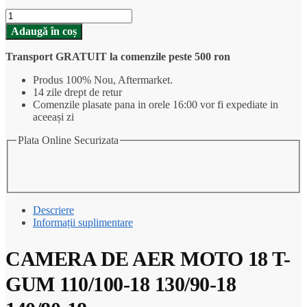
Cantitate
CAMERA
Adaugă în coș
DE
AER
Transport GRATUIT la comenzile peste 500 ron
MOTO
18
Produs 100% Nou, Aftermarket.
T-
14 zile drept de retur
GUM
Comenzile plasate pana in orele 16:00 vor fi expediate in
110/100-
aceeași zi
18
130/90-
Plata Online Securizata
18
140/80-
18
Descriere
Informații suplimentare
CAMERA DE AER MOTO 18 T-
GUM 110/100-18 130/90-18