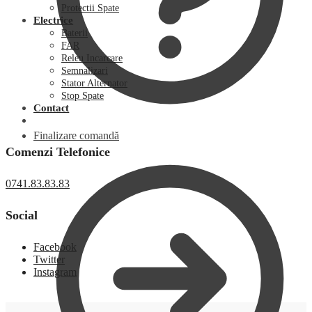
Protectii Spate
Electrice
Baterii
FAR
Releu Incarcare
Semnalizari
Stator Alternator
Stop Spate
Contact
Finalizare comandă
Comenzi Telefonice
0741.83.83.83
Social
Facebook
Twitter
Instagram
0,00
lei
0