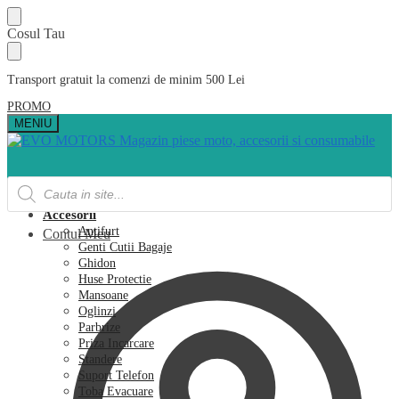
Skip
Skip
Cosul Tau
to
to
navigation
content
Transport gratuit la comenzi de minim 500 Lei
PROMO
MENIU
Products
search
Acasa
Accesorii
Antifurt
Contul Meu
Genti Cutii Bagaje
Ghidon
Huse Protectie
Mansoane
Oglinzi
Parbrize
Priza Incarcare
Standere
Suport Telefon
Toba Evacuare