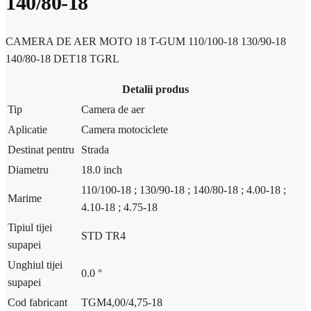
140/80-18
CAMERA DE AER MOTO 18 T-GUM 110/100-18 130/90-18
140/80-18 DET18 TGRL
Detalii produs
Tip
Camera de aer
Aplicatie
Camera motociclete
Destinat pentru
Strada
Diametru
18.0 inch
110/100-18 ;
130/90-18 ;
140/80-18 ;
4.00-18 ;
Marime
4.10-18 ;
4.75-18
Tipiul tijei
STD TR4
supapei
Unghiul tijei
0.0 °
supapei
Cod fabricant
TGM4,00/4,75-18