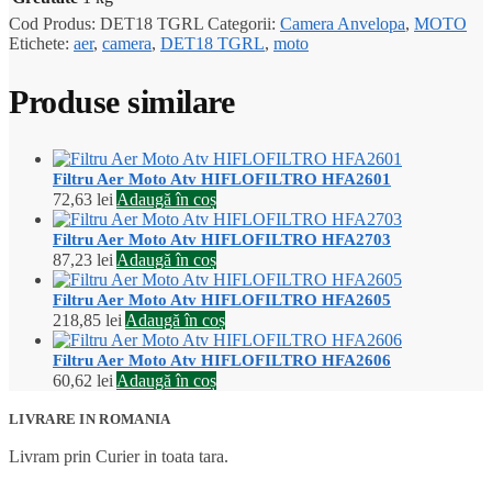
Cod Produs:
DET18 TGRL
Categorii:
Camera Anvelopa
,
MOTO
Etichete:
aer
,
camera
,
DET18 TGRL
,
moto
Produse similare
Filtru Aer Moto Atv HIFLOFILTRO HFA2601
72,63
lei
Adaugă în coș
Filtru Aer Moto Atv HIFLOFILTRO HFA2703
87,23
lei
Adaugă în coș
Filtru Aer Moto Atv HIFLOFILTRO HFA2605
218,85
lei
Adaugă în coș
Filtru Aer Moto Atv HIFLOFILTRO HFA2606
60,62
lei
Adaugă în coș
LIVRARE IN ROMANIA
Livram prin Curier in toata tara.