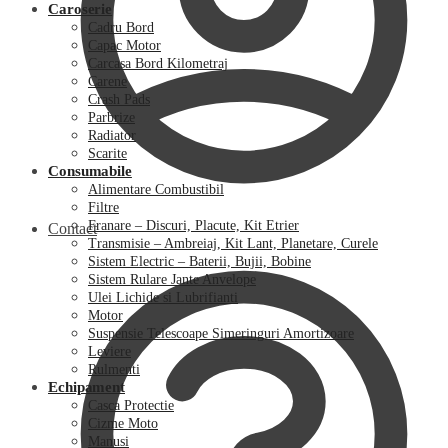
Caroserie
Cadru Bord
Capac Motor
Carcasa Bord Kilometraj
Carene
Crash Pads
Parbrize
Radiator
Scarite
Consumabile
Alimentare Combustibil
Filtre
Franare – Discuri, Placute, Kit Etrier
Contact
Transmisie – Ambreiaj, Kit Lant, Planetare, Curele
Sistem Electric – Baterii, Bujii, Bobine
Sistem Rulare Jante Anvelope
Ulei Lichide si Lubrifianti
Motor
Suspensie Telescoape Simeringuri Amortizoare
Leviere
Rulmenti
Echipament
Casca Protectie
Cizme Moto
Manusi