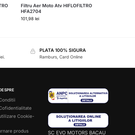
LTRO
Filtru Aer Moto Atv HIFLOFILTRO
HFA2704
101,98
lei
PLATA 100% SIGURA
ei.
Ramburs, Card Online
DESPRE
Conditii
Cofidentialitate
utilizare Cookie-
turnare produs
SC EVO MOTORS BACAU