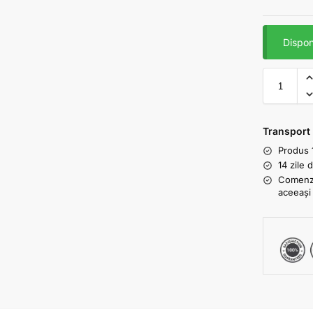
Dispon
Transport
Produs 
14 zile 
Comenzil
aceeași 