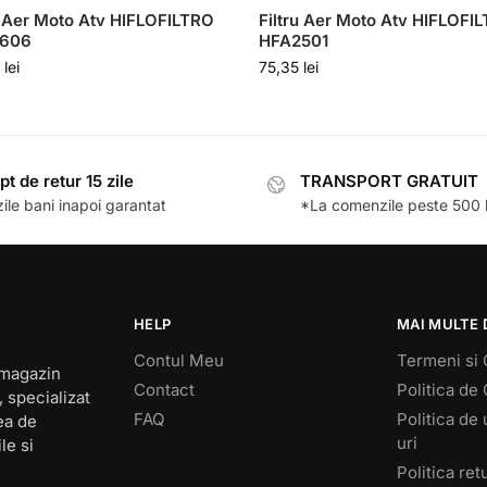
u Aer Moto Atv HIFLOFILTRO
Filtru Aer Moto Atv HIFLOFI
606
HFA2501
2
lei
75,35
lei
pt de retur 15 zile
TRANSPORT GRATUIT
ile bani inapoi garantat
*La comenzile peste 500 l
HELP
MAI MULTE 
Contul Meu
Termeni si 
 magazin
Contact
Politica de 
 specializat
FAQ
Politica de 
ea de
uri
le si
Politica re