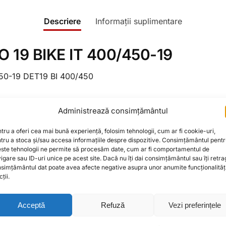
Descriere
Informații suplimentare
19 BIKE IT 400/450-19
0-19 DET19 BI 400/450
Camera de aer
Administrează consimțământul
Camera motociclete
tru a oferi cea mai bună experiență, folosim tehnologii, cum ar fi cookie-uri,
19.0 inch
tru a stoca și/sau accesa informațiile despre dispozitive. Consimțământul pent
400/450-19
ste tehnologii ne permite să procesăm date, cum ar fi comportamentul de
TR4 /
TR6
igare sau ID-uri unice pe acest site. Dacă nu îți dai consimțământul sau îți retra
simțământul dat poate avea afecte negative asupra unor anumite funcționalități
0,54
kg
ții.
Acceptă
Refuză
Vezi preferințele