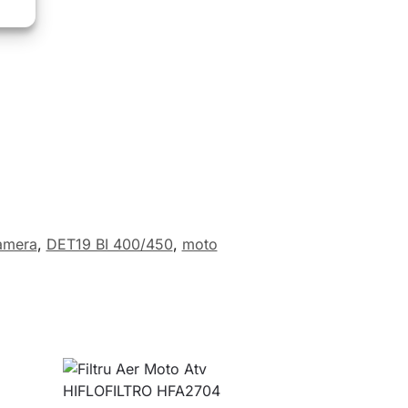
amera
,
DET19 BI 400/450
,
moto