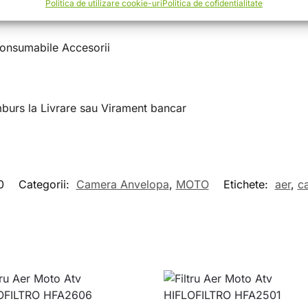
Politica de utilizare cookie-uri
Politica de cofidentialitate
nsumabile Accesorii
mburs la Livrare sau Virament bancar
0
Categorii:
Camera Anvelopa
,
MOTO
Etichete:
aer
,
c