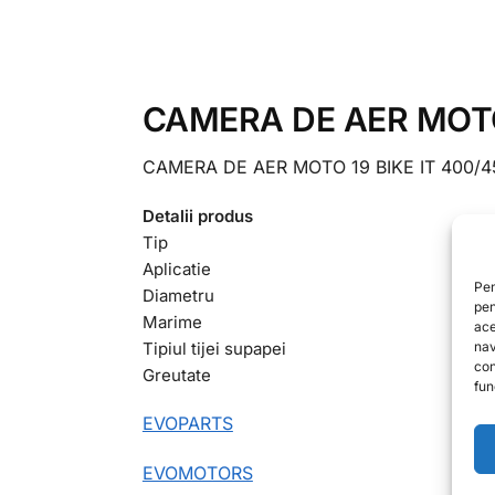
CAMERA DE AER MOTO 
CAMERA DE AER MOTO 19 BIKE IT 400/45
Detalii produs
Tip
Aplicatie
Pen
Diametru
pen
Marime
ace
Tipiul tijei supapei
nav
con
Greutate
func
EVOPARTS
EVOMOTORS