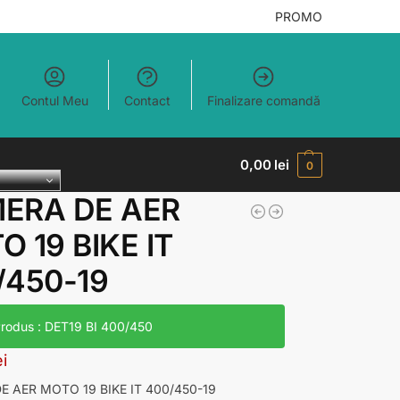
PROMO
Contul Meu
Contact
Finalizare comandă
0,00
lei
0
ERA DE AER
 19 BIKE IT
/450-19
rodus : DET19 BI 400/450
ei
 AER MOTO 19 BIKE IT 400/450-19