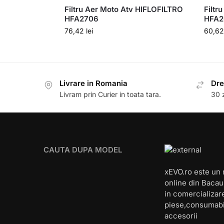
Filtru Aer Moto Atv HIFLOFILTRO
Filtr
HFA2706
HFA2
76,42
lei
60,6
Livrare in Romania
Dre
Livram prin Curier in toata tara.
30 z
CAUTA DUPA MODEL
xEVO.ro este un
online din Bacau,
in comercializar
piese,consumabi
accesorii