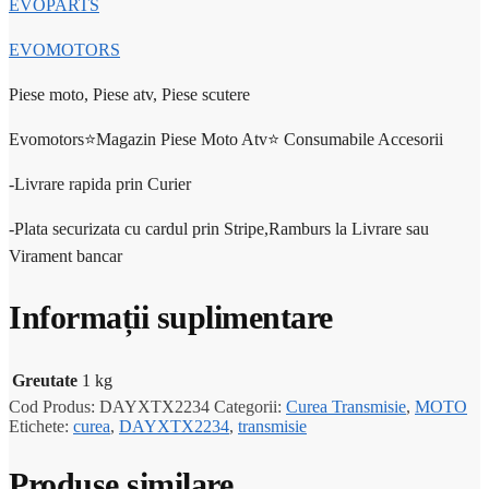
EVOPARTS
EVOMOTORS
Piese moto, Piese atv, Piese scutere
Evomotors⭐️Magazin Piese Moto Atv⭐️ Consumabile Accesorii
-Livrare rapida prin Curier
-Plata securizata cu cardul prin Stripe,Ramburs la Livrare sau
Virament bancar
Informații suplimentare
Greutate
1 kg
Cod Produs:
DAYXTX2234
Categorii:
Curea Transmisie
,
MOTO
Etichete:
curea
,
DAYXTX2234
,
transmisie
Produse similare