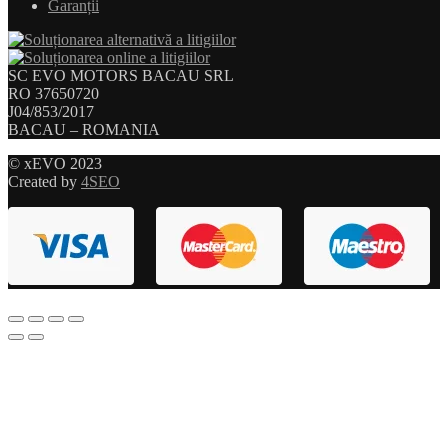
Garanții
SC EVO MOTORS BACAU SRL
RO 37650720
J04/853/2017
BACAU – ROMANIA
© xEVO 2023
Created by
4SEO