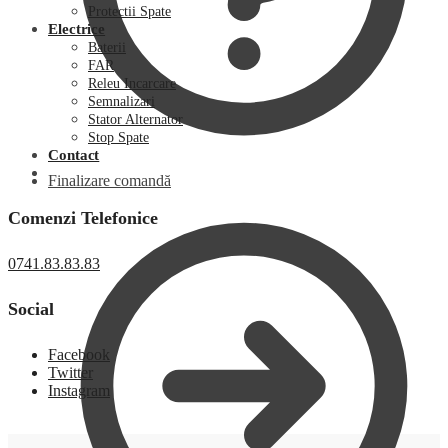
Protectii Spate
Electrice
Baterii
FAR
Releu Incarcare
Semnalizari
Stator Alternator
Stop Spate
Contact
Finalizare comandă
Comenzi Telefonice
0741.83.83.83
Social
Facebook
Twitter
Instagram
0,00
lei
0