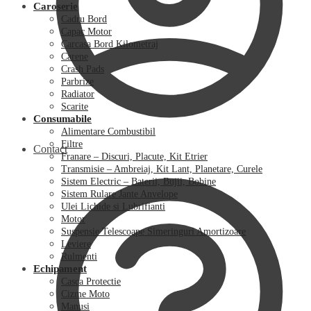
Caroserie
Cadru Bord
Capac Motor
Carcasa Bord Kilometraj
Carene
Crash Pads
Parbrize
Radiator
Scarite
Consumabile
Alimentare Combustibil
Filtre
Contact
Franare – Discuri, Placute, Kit Etrier
Transmisie – Ambreiaj, Kit Lant, Planetare, Curele
Sistem Electric – Baterii, Bujii, Bobine
Sistem Rulare Jante Anvelope
Ulei Lichide si Lubrifianti
Motor
Suspensie Telescoape Simeringuri Amortizoare
Leviere
Rulmenti
Echipament
Casca Protectie
Cizme Moto
Manusi