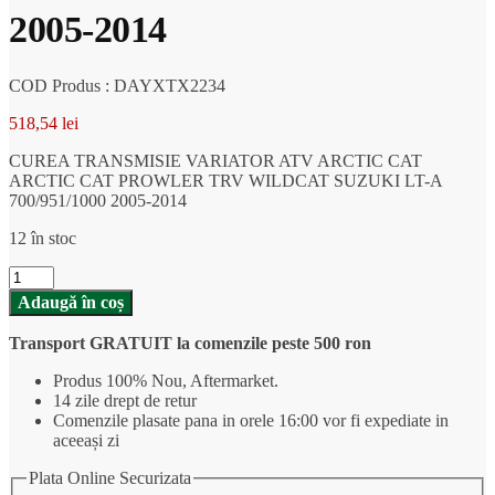
2005-2014
COD Produs : DAYXTX2234
518,54
lei
CUREA TRANSMISIE VARIATOR ATV ARCTIC CAT
ARCTIC CAT PROWLER TRV WILDCAT SUZUKI LT-A
700/951/1000 2005-2014
12 în stoc
Cantitate
CUREA
Adaugă în coș
TRANSMISIE
VARIATOR
Transport GRATUIT la comenzile peste 500 ron
ATV
ARCTIC
Produs 100% Nou, Aftermarket.
CAT
14 zile drept de retur
ARCTIC
Comenzile plasate pana in orele 16:00 vor fi expediate in
CAT
aceeași zi
PROWLER
TRV
Plata Online Securizata
WILDCAT