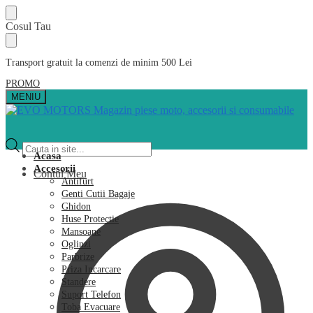
Skip
Skip
Cosul Tau
to
to
navigation
content
Transport gratuit la comenzi de minim 500 Lei
PROMO
MENIU
Products
search
Acasa
Accesorii
Contul Meu
Antifurt
Genti Cutii Bagaje
Ghidon
Huse Protectie
Mansoane
Oglinzi
Parbrize
Priza Incarcare
Standere
Suport Telefon
Toba Evacuare