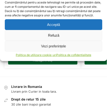
Cod Produs:
DAYXTX2243
Consimțământul pentru aceste tehnologii ne permite să procesăm date,
cum ar fi comportamentul de navigare sau ID-uri unice pe acest site.
Categorii:
Curea Transmisie
,
MOTO
Dacă nu îți dai consimțământul sau îți retragi consimțământul dat poate
Etichete:
curea
,
DAYXTX2243
,
transmisie
avea afecte negative asupra unor anumite funcționalități și funcții.
Acceptă
Produse similare
Refuză
Vezi preferințele
Filtru Aer Moto Atv HIFLOFILTRO HFA2705
Filtru Aer Mo
158,34
lei
82,14
lei
Politica de utilizare cookie-uri
Politica de cofidentialitate
Adaugă în coș
Livrare in Romania
Livram prin Curier in toata tara.
Drept de retur 15 zile
30 zile bani inapoi garantat