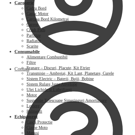
Caroserie
Cadru Bord
Capac Motor
Carcasa Bord Kilometraj
Carene
Crash Pads
Parbrize
Radiator
Scarite
Consumabile
Alimentare Combustibil
Filtre
Franare – Discuri, Placute, Kit Etrier
Contact
Transmisie – Ambreiaj, Kit Lant, Planetare, Curele
Sistem Electric – Baterii, Bujii, Bobine
Sistem Rulare Jante Anvelope
Ulei Lichide si Lubrifianti
Motor
Suspensie Telescoape Simeringuri Amortizoare
Leviere
Rulmenti
Echipament
Casca Protectie
Cizme Moto
Manusi