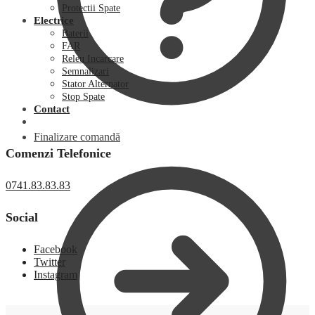
Protectii Spate
Electrice
Baterii
FAR
Releu Incarcare
Semnalizari
Stator Alternator
Stop Spate
Contact
Finalizare comandă
Comenzi Telefonice
0741.83.83.83
Social
Facebook
Twitter
Instagram
0,00
lei
0