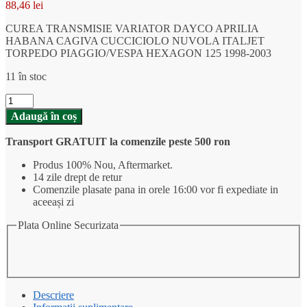
88,46
lei
CUREA TRANSMISIE VARIATOR DAYCO APRILIA
HABANA CAGIVA CUCCICIOLO NUVOLA ITALJET
TORPEDO PIAGGIO/VESPA HEXAGON 125 1998-2003
11 în stoc
Cantitate
CUREA
Adaugă în coș
TRANSMISIE
VARIATOR
Transport GRATUIT la comenzile peste 500 ron
DAYCO
APRILIA
Produs 100% Nou, Aftermarket.
HABANA
14 zile drept de retur
CAGIVA
Comenzile plasate pana in orele 16:00 vor fi expediate in
CUCCICIOLO
aceeași zi
NUVOLA
ITALJET
Plata Online Securizata
TORPEDO
PIAGGIO/VESPA
HEXAGON
125
1998-
Descriere
2003