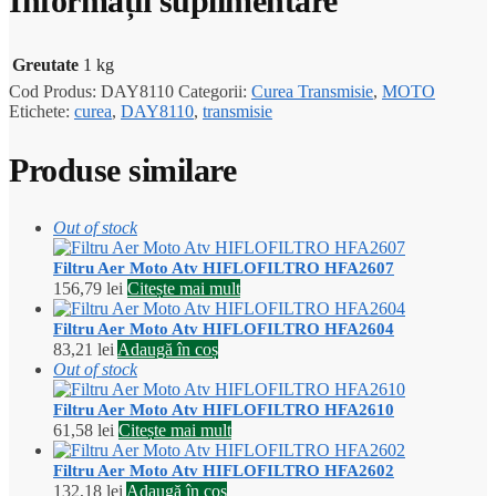
Informații suplimentare
Greutate
1 kg
Cod Produs:
DAY8110
Categorii:
Curea Transmisie
,
MOTO
Etichete:
curea
,
DAY8110
,
transmisie
Produse similare
Out of stock
Filtru Aer Moto Atv HIFLOFILTRO HFA2607
156,79
lei
Citește mai mult
Filtru Aer Moto Atv HIFLOFILTRO HFA2604
83,21
lei
Adaugă în coș
Out of stock
Filtru Aer Moto Atv HIFLOFILTRO HFA2610
61,58
lei
Citește mai mult
Filtru Aer Moto Atv HIFLOFILTRO HFA2602
132,18
lei
Adaugă în coș