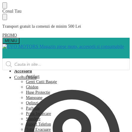
Skip
Skip
Cosul Tau
to
to
navigation
content
Transport gratuit la comenzi de minim 500 Lei
PROMO
MENIU
Products
search
Acasa
Accesorii
Antifurt
Contul Meu
Genti Cutii Bagaje
Ghidon
Huse Protectie
Mansoane
Oglinzi
Parbrize
Priza Incarcare
Standere
Suport Telefon
Toba Evacuare