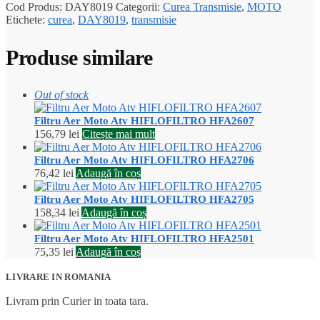
Cod Produs:
DAY8019
Categorii:
Curea Transmisie
,
MOTO
Etichete:
curea
,
DAY8019
,
transmisie
Produse similare
Out of stock
Filtru Aer Moto Atv HIFLOFILTRO HFA2607
156,79
lei
Citește mai mult
Filtru Aer Moto Atv HIFLOFILTRO HFA2706
76,42
lei
Adaugă în coș
Filtru Aer Moto Atv HIFLOFILTRO HFA2705
158,34
lei
Adaugă în coș
Filtru Aer Moto Atv HIFLOFILTRO HFA2501
75,35
lei
Adaugă în coș
LIVRARE IN ROMANIA
Livram prin Curier in toata tara.