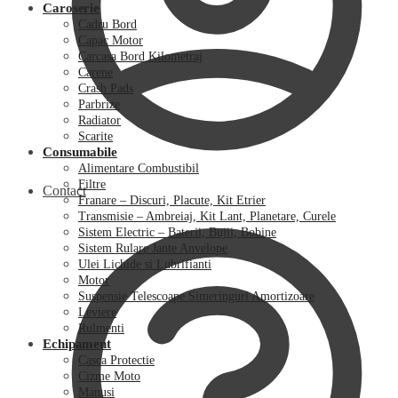
Caroserie
Cadru Bord
Capac Motor
Carcasa Bord Kilometraj
Carene
Crash Pads
Parbrize
Radiator
Scarite
Consumabile
Alimentare Combustibil
Filtre
Contact
Franare – Discuri, Placute, Kit Etrier
Transmisie – Ambreiaj, Kit Lant, Planetare, Curele
Sistem Electric – Baterii, Bujii, Bobine
Sistem Rulare Jante Anvelope
Ulei Lichide si Lubrifianti
Motor
Suspensie Telescoape Simeringuri Amortizoare
Leviere
Rulmenti
Echipament
Casca Protectie
Cizme Moto
Manusi