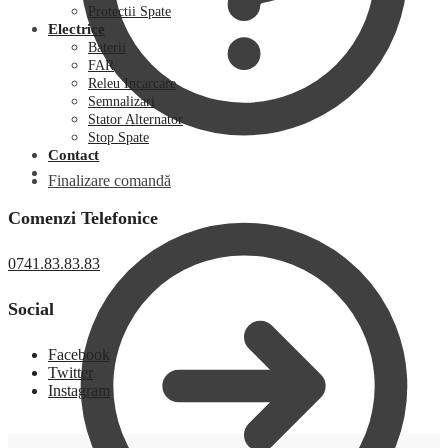
Protectii Spate
Electrice
Baterii
FAR
Releu Incarcare
Semnalizari
Stator Alternator
Stop Spate
Contact
Finalizare comandă
Comenzi Telefonice
0741.83.83.83
Social
Facebook
Twitter
Instagram
0,00
lei
0