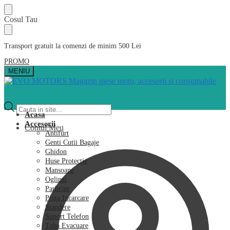
Skip
Skip
Cosul Tau
to
to
navigation
content
Transport gratuit la comenzi de minim 500 Lei
PROMO
MENIU
Products
search
Acasa
Accesorii
Contul Meu
Antifurt
Genti Cutii Bagaje
Ghidon
Huse Protectie
Mansoane
Oglinzi
Parbrize
Priza Incarcare
Standere
Suport Telefon
Toba Evacuare