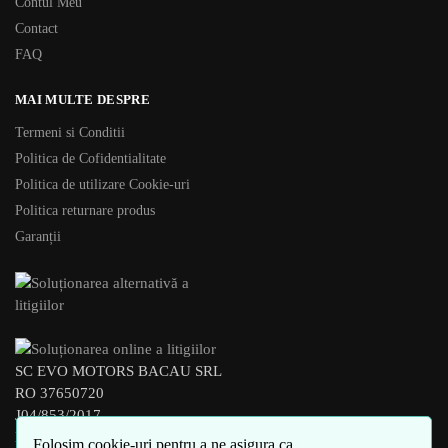
Contul Meu
Contact
FAQ
MAI MULTE DESPRE
Termeni si Conditii
Politica de Cofidentialitate
Politica de utilizare Cookie-uri
Politica returnare produs
Garanții
SC EVO MOTORS BACAU SRL
RO 37650720
J04/853/2017
BACAU – ROMANIA
Folosim cookie-uri pentru a ne asigura ca