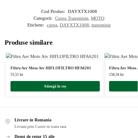
Cod Produs:
DAYXTX1008
Categorii:
Curea Transmisie
,
MOTO
Etichete:
curea
,
DAYXTX1008
,
transmisie
Produse similare
Filtru Aer Moto Atv HIFLOFILTRO HFA6201
Filtru Aer Mot
55,51
lei
158,34
lei
Adaugă în coș
Livrare in Romania
Livram prin Curier in toata tara.
Drept de retur 15 zile