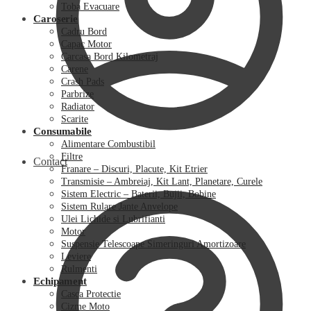
Toba Evacuare
Caroserie
Cadru Bord
Capac Motor
Carcasa Bord Kilometraj
Carene
Crash Pads
Parbrize
Radiator
Scarite
Consumabile
Alimentare Combustibil
Filtre
Contact
Franare – Discuri, Placute, Kit Etrier
Transmisie – Ambreiaj, Kit Lant, Planetare, Curele
Sistem Electric – Baterii, Bujii, Bobine
Sistem Rulare Jante Anvelope
Ulei Lichide si Lubrifianti
Motor
Suspensie Telescoape Simeringuri Amortizoare
Leviere
Rulmenti
Echipament
Casca Protectie
Cizme Moto