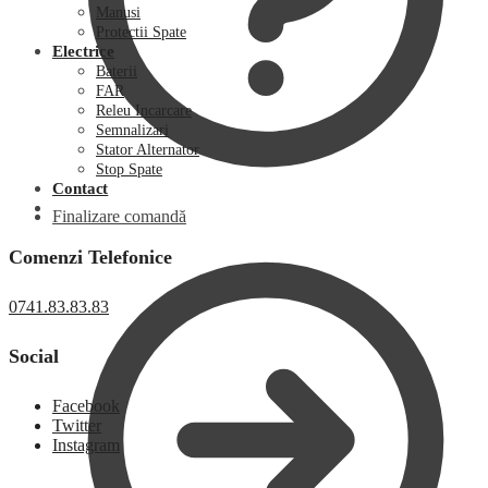
Manusi
Protectii Spate
Electrice
Baterii
FAR
Releu Incarcare
Semnalizari
Stator Alternator
Stop Spate
Contact
Finalizare comandă
Comenzi Telefonice
0741.83.83.83
Social
Facebook
Twitter
Instagram
0,00
lei
0