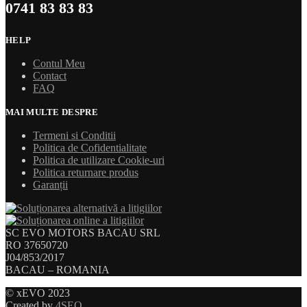
0741 83 83 83
HELP
Contul Meu
Contact
FAQ
MAI MULTE DESPRE
Termeni si Conditii
Politica de Cofidentialitate
Politica de utilizare Cookie-uri
Politica returnare produs
Garanții
SC EVO MOTORS BACAU SRL
RO 37650720
J04/853/2017
BACAU – ROMANIA
© xEVO 2023
Created by
4SEO