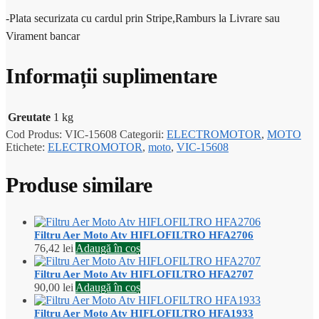
-Plata securizata cu cardul prin Stripe,Ramburs la Livrare sau
Virament bancar
Informații suplimentare
Greutate
1 kg
Cod Produs:
VIC-15608
Categorii:
ELECTROMOTOR
,
MOTO
Etichete:
ELECTROMOTOR
,
moto
,
VIC-15608
Produse similare
Filtru Aer Moto Atv HIFLOFILTRO HFA2706
76,42
lei
Adaugă în coș
Filtru Aer Moto Atv HIFLOFILTRO HFA2707
90,00
lei
Adaugă în coș
Filtru Aer Moto Atv HIFLOFILTRO HFA1933