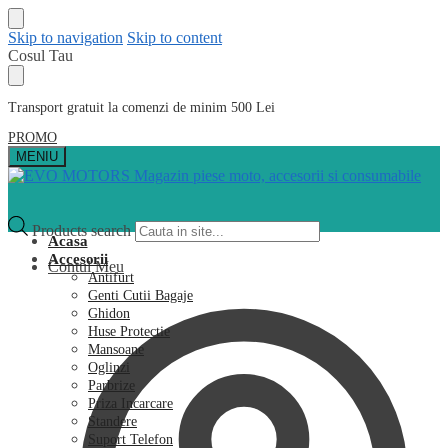
Skip to navigation
Skip to content
Cosul Tau
Transport gratuit la comenzi de minim 500 Lei
PROMO
MENIU
Products search
Acasa
Accesorii
Contul Meu
Antifurt
Genti Cutii Bagaje
Ghidon
Huse Protectie
Mansoane
Oglinzi
Parbrize
Priza Incarcare
Standere
Suport Telefon