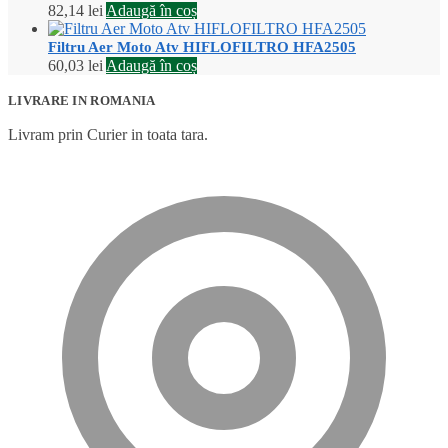
82,14
lei
Adaugă în coș
Filtru Aer Moto Atv HIFLOFILTRO HFA2505
60,03
lei
Adaugă în coș
LIVRARE IN ROMANIA
Livram prin Curier in toata tara.