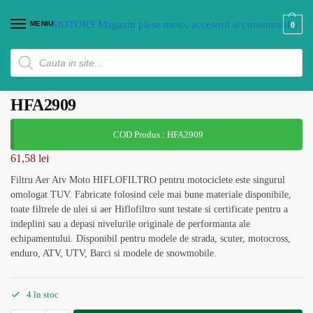
MENIU
0
Filtru Aer Moto Atv HIFLOFILTRO
HFA2909
COD Produs : HFA2909
61,58
lei
Filtru Aer Atv Moto HIFLOFILTRO pentru motociclete este singurul
omologat TUV. Fabricate folosind cele mai bune materiale disponibile,
toate filtrele de ulei si aer Hiflofiltro sunt testate si certificate pentru a
indeplini sau a depasi nivelurile originale de performanta ale
echipamentului. Disponibil pentru modele de strada, scuter, motocross,
enduro, ATV, UTV, Barci si modele de snowmobile.
4 în stoc