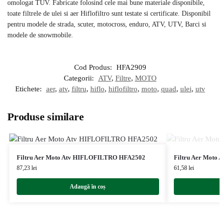
omologat TUV. Fabricate folosind cele mai bune materiale disponibile,
toate filtrele de ulei si aer Hiflofiltro sunt testate si certificate. Disponibil
pentru modele de strada, scuter, motocross, enduro, ATV, UTV, Barci si
modele de snowmobile.
Cod Produs:
HFA2909
Categorii:
ATV
,
Filtre
,
MOTO
Etichete:
aer
,
atv
,
filtru
,
hiflo
,
hiflofiltro
,
moto
,
quad
,
ulei
,
utv
Produse similare
Filtru Aer Moto Atv HIFLOFILTRO HFA2502
Filtru Aer Mot
87,23
lei
61,58
lei
Adaugă în coș