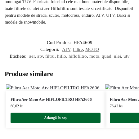
omologat TUV. Fabricate folosind cele mai bune materiale disponibile,
toate filtrele de ulei si aer Hiflofiltro sunt testate si certificate. Disponibil
pentru modele de strada, scuter, motocross, enduro, ATV, UTV, Barci si
modele de snowmobile.
Cod Produs:
HFA4609
Categorii:
ATV
,
Filtre
,
MOTO
Etichete:
aer
,
atv
,
filtru
,
hiflo
,
hiflofiltro
,
moto
,
quad
,
ulei
,
utv
Produse similare
Filtru Aer Moto Atv HIFLOFILTRO HFA2606
Filtru Aer Mot
60,62
lei
76,42
lei
Adaugă în coș