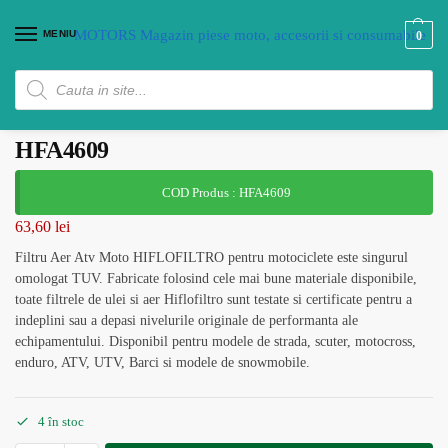
MENIU
0
Filtru Aer Moto Atv HIFLOFILTRO
HFA4609
COD Produs : HFA4609
63,60
lei
Filtru Aer Atv Moto HIFLOFILTRO pentru motociclete este singurul
omologat TUV. Fabricate folosind cele mai bune materiale disponibile,
toate filtrele de ulei si aer Hiflofiltro sunt testate si certificate pentru a
indeplini sau a depasi nivelurile originale de performanta ale
echipamentului. Disponibil pentru modele de strada, scuter, motocross,
enduro, ATV, UTV, Barci si modele de snowmobile.
4 în stoc