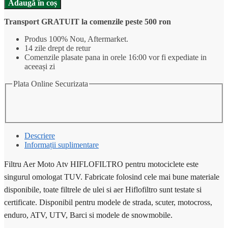
Adaugă în coș
Aer
Moto
Transport GRATUIT la comenzile peste 500 ron
Atv
HIFLOFILTRO
Produs 100% Nou, Aftermarket.
HFA5219
14 zile drept de retur
Comenzile plasate pana in orele 16:00 vor fi expediate in
aceeași zi
Plata Online Securizata
Descriere
Informații suplimentare
Filtru Aer Moto Atv HIFLOFILTRO pentru motociclete este
singurul omologat TUV. Fabricate folosind cele mai bune materiale
disponibile, toate filtrele de ulei si aer Hiflofiltro sunt testate si
certificate. Disponibil pentru modele de strada, scuter, motocross,
enduro, ATV, UTV, Barci si modele de snowmobile.