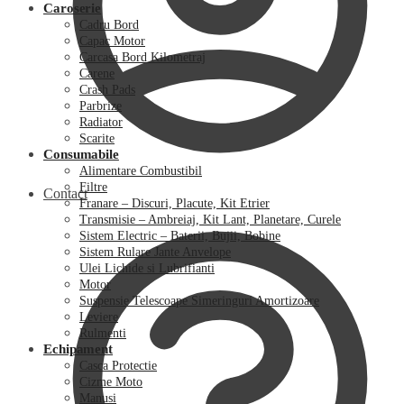
Caroserie
Cadru Bord
Capac Motor
Carcasa Bord Kilometraj
Carene
Crash Pads
Parbrize
Radiator
Scarite
Consumabile
Alimentare Combustibil
Filtre
Contact
Franare – Discuri, Placute, Kit Etrier
Transmisie – Ambreiaj, Kit Lant, Planetare, Curele
Sistem Electric – Baterii, Bujii, Bobine
Sistem Rulare Jante Anvelope
Ulei Lichide si Lubrifianti
Motor
Suspensie Telescoape Simeringuri Amortizoare
Leviere
Rulmenti
Echipament
Casca Protectie
Cizme Moto
Manusi