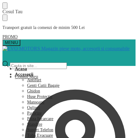
Skip
Skip
Cosul Tau
to
to
navigation
content
Transport gratuit la comenzi de minim 500 Lei
PROMO
MENIU
Products
search
Acasa
Accesorii
Contul Meu
Antifurt
Genti Cutii Bagaje
Ghidon
Huse Protectie
Mansoane
Oglinzi
Parbrize
Priza Incarcare
Standere
Suport Telefon
Toba Evacuare