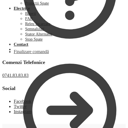
Protectii Spate
Electrice
Baterii
FAR
Releu Incarcare
Semnalizari
Stator Alternator
Stop Spate
Contact
Finalizare comandă
Comenzi Telefonice
0741.83.83.83
Social
Facebook
Twitter
Instagram
0,00
lei
0