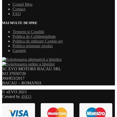
Contul Meu
Contact
FAQ
MAI MULTE DESPRE
Termeni si Conditii
Politica de Cofidentialitate
Politica de utilizare Cookie-uri
Politica returnare produs
Garanții
SC EVO MOTORS BACAU SRL
RO 37650720
J04/853/2017
BACAU – ROMANIA
© xEVO 2023
Created by
4SEO