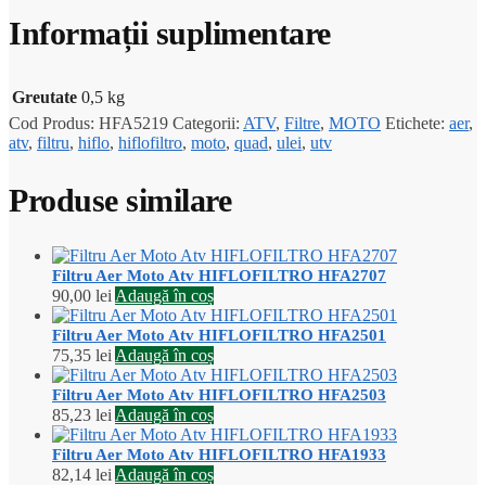
Informații suplimentare
Greutate
0,5 kg
Cod Produs:
HFA5219
Categorii:
ATV
,
Filtre
,
MOTO
Etichete:
aer
,
atv
,
filtru
,
hiflo
,
hiflofiltro
,
moto
,
quad
,
ulei
,
utv
Produse similare
Filtru Aer Moto Atv HIFLOFILTRO HFA2707
90,00
lei
Adaugă în coș
Filtru Aer Moto Atv HIFLOFILTRO HFA2501
75,35
lei
Adaugă în coș
Filtru Aer Moto Atv HIFLOFILTRO HFA2503
85,23
lei
Adaugă în coș
Filtru Aer Moto Atv HIFLOFILTRO HFA1933
82,14
lei
Adaugă în coș