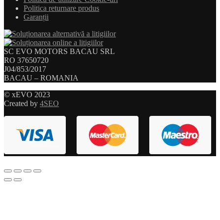
Politica returnare produs
Garanții
SC EVO MOTORS BACAU SRL
RO 37650720
J04/853/2017
BACAU – ROMANIA
© xEVO 2023
Created by
4SEO