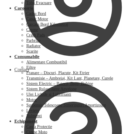
Toba Evacuare
Caroserie
Cadru Bord
Capac Motor
Carcasa Bord Kilometraj
Carene
Crash Pads
Parbrize
Radiator
Scarite
Consumabile
Alimentare Combustibil
Filtre
Contact
Franare – Discuri, Placute, Kit Etrier
Transmisie – Ambreiaj, Kit Lant, Planetare, Curele
Sistem Electric – Baterii, Bujii, Bobine
Sistem Rulare Jante Anvelope
Ulei Lichide si Lubrifianti
Motor
Suspensie Telescoape Simeringuri Amortizoare
Leviere
Rulmenti
Echipament
Casca Protectie
Cizme Moto