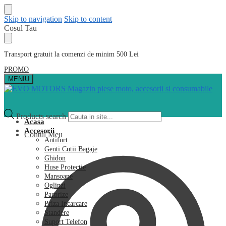
Skip to navigation
Skip to content
Cosul Tau
Transport gratuit la comenzi de minim 500 Lei
PROMO
MENIU
Products search
Acasa
Accesorii
Contul Meu
Antifurt
Genti Cutii Bagaje
Ghidon
Huse Protectie
Mansoane
Oglinzi
Parbrize
Priza Incarcare
Standere
Suport Telefon