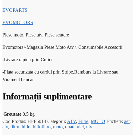
EVOPARTS
EVOMOTORS
Piese moto, Piese atv, Piese scutere
Evomotors⭐️Magazin Piese Moto Atv⭐️ Consumabile Accesorii
-Livrare rapida prin Curier
-Plata securizata cu cardul prin Stripe,Ramburs la Livrare sau
Virament bancar
Informații suplimentare
Greutate
0,5 kg
Cod Produs:
HFF5013
Categorii:
ATV
,
Filtre
,
MOTO
Etichete:
aer
,
atv
,
filtru
,
hiflo
,
hiflofiltro
,
moto
,
quad
,
ulei
,
utv