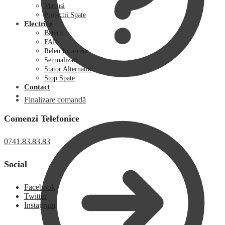
Manusi
Protectii Spate
Electrice
Baterii
FAR
Releu Incarcare
Semnalizari
Stator Alternator
Stop Spate
Contact
Finalizare comandă
Comenzi Telefonice
0741.83.83.83
Social
Facebook
Twitter
Instagram
0,00
lei
0