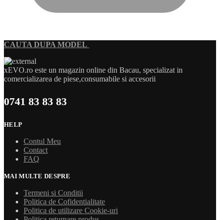
CAUTA DUPA MODEL
xEVO.ro este un magazin online din Bacau, specializat in
comercializarea de piese,consumabile si accesorii
0741 83 83 83
HELP
Contul Meu
Contact
FAQ
MAI MULTE DESPRE
Termeni si Conditii
Politica de Cofidentialitate
Politica de utilizare Cookie-uri
Politica returnare produs