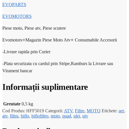
EVOPARTS
EVOMOTORS
Piese moto, Piese atv, Piese scutere
Evomotors⭐️Magazin Piese Moto Atv⭐️ Consumabile Accesorii
-Livrare rapida prin Curier
-Plata securizata cu cardul prin Stripe,Ramburs la Livrare sau
Virament bancar
Informații suplimentare
Greutate
0,5 kg
Cod Produs:
HFF5019
Categorii:
ATV
,
Filtre
,
MOTO
Etichete:
aer
,
atv
,
filtru
,
hiflo
,
hiflofiltro
,
moto
,
quad
,
ulei
,
utv