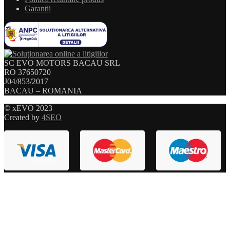
Garanții
SC EVO MOTORS BACAU SRL
RO 37650720
J04/853/2017
BACAU – ROMANIA
© xEVO 2023
Created by
4SEO