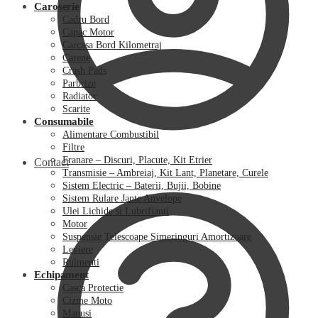
Caroserie
Cadru Bord
Capac Motor
Carcasa Bord Kilometraj
Carene
Crash Pads
Parbrize
Radiator
Scarite
Consumabile
Alimentare Combustibil
Filtre
Franare – Discuri, Placute, Kit Etrier
Contact
Transmisie – Ambreiaj, Kit Lant, Planetare, Curele
Sistem Electric – Baterii, Bujii, Bobine
Sistem Rulare Jante Anvelope
Ulei Lichide si Lubrifianti
Motor
Suspensie Telescoape Simeringuri Amortizoare
Leviere
Rulmenti
Echipament
Casca Protectie
Cizme Moto
Manusi