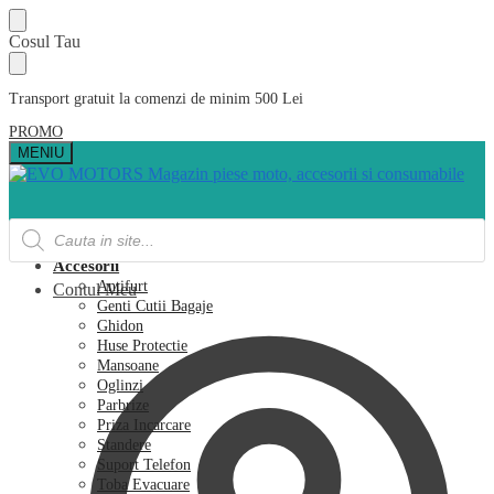
Skip
Skip
Cosul Tau
to
to
navigation
content
Transport gratuit la comenzi de minim 500 Lei
PROMO
MENIU
Products
search
Acasa
Accesorii
Antifurt
Contul Meu
Genti Cutii Bagaje
Ghidon
Huse Protectie
Mansoane
Oglinzi
Parbrize
Priza Incarcare
Standere
Suport Telefon
Toba Evacuare