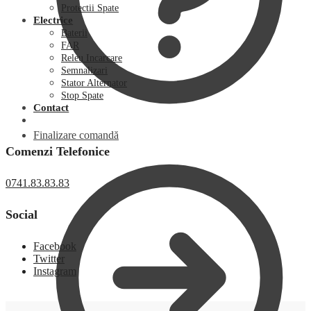
Protectii Spate
Electrice
Baterii
FAR
Releu Incarcare
Semnalizari
Stator Alternator
Stop Spate
Contact
Finalizare comandă
Comenzi Telefonice
0741.83.83.83
Social
Facebook
Twitter
Instagram
0,00
lei
0