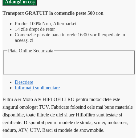
Adaugă în coș
Aer
Moto
Transport GRATUIT la comenzile peste 500 ron
Atv
HIFLOFILTRO
Produs 100% Nou, Aftermarket.
HFF5019
14 zile drept de retur
Comenzile plasate pana in orele 16:00 vor fi expediate in
aceeași zi
Plata Online Securizata
Descriere
Informații suplimentare
Filtru Aer Moto Atv HIFLOFILTRO pentru motociclete este
singurul omologat TUV. Fabricate folosind cele mai bune materiale
disponibile, toate filtrele de ulei si aer Hiflofiltro sunt testate si
certificate. Disponibil pentru modele de strada, scuter, motocross,
enduro, ATV, UTV, Barci si modele de snowmobile.