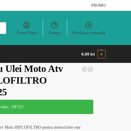
PROMO
Contul Meu
Contact
Finalizare comandă
0,00
lei
0
u Ulei Moto Atv
LOFILTRO
25
odus : HF125
 Atv Moto HIFLOFILTRO pentru motociclete este