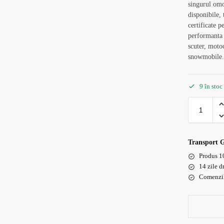
singurul omo
disponibile, t
certificate p
performanta 
scuter, moto
snowmobile
9 în stoc
Transport 
Produs 1
14 zile d
Comenzile