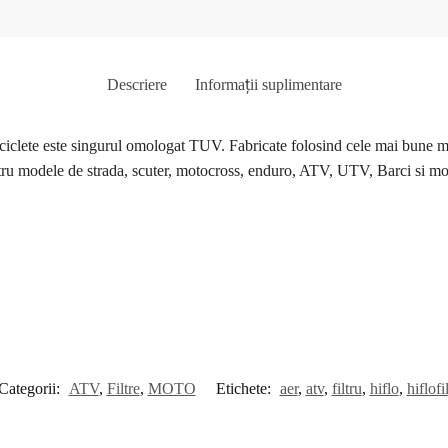
Descriere
Informații suplimentare
e este singurul omologat TUV. Fabricate folosind cele mai bune materia
 pentru modele de strada, scuter, motocross, enduro, ATV, UTV, Barci si 
Categorii:
ATV
,
Filtre
,
MOTO
Etichete:
aer
,
atv
,
filtru
,
hiflo
,
hiflofi