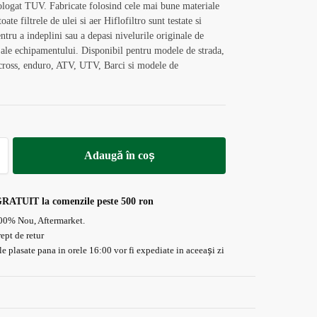
logat TUV. Fabricate folosind cele mai bune materiale
oate filtrele de ulei si aer Hiflofiltro sunt testate si
entru a indeplini sau a depasi nivelurile originale de
ale echipamentului. Disponibil pentru modele de strada,
cross, enduro, ATV, UTV, Barci si modele de
.
Adaugă în coș
GRATUIT la comenzile peste 500 ron
00% Nou, Aftermarket.
rept de retur
 plasate pana in orele 16:00 vor fi expediate in aceeași zi
Plata On