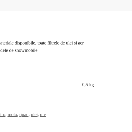
le disponibile, toate filtrele de ulei si aer
modele de snowmobile.
0,5 kg
ltro
,
moto
,
quad
,
ulei
,
utv