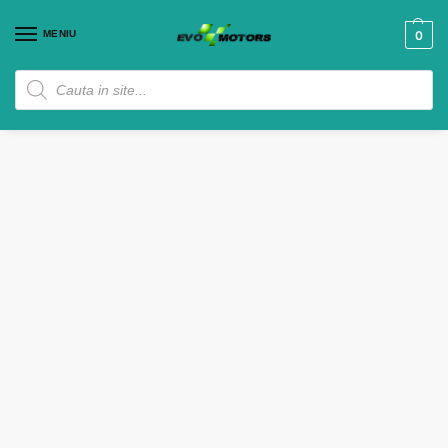
MENIU
0