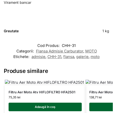
Virament bancar
Greutate
1 kg
Cod Produs:
CHH-31
Categorii:
Flansa Admisie Carburator
,
MOTO
Etichete:
admisie
,
CHH-31
,
flansa
,
galerie
,
moto
Produse similare
Filtru Aer Moto Atv HIFLOFILTRO HFA2501
Filtru Aer Mo
75,35
lei
138,71
lei
Adaugă în coș