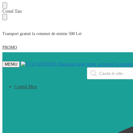
Skip
Skip
Cosul Tau
to
to
navigation
content
Transport gratuit la comenzi de minim 500 Lei
PROMO
MENIU
Products
search
Contul Meu