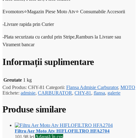
Evomotors⭐️Magazin Piese Moto Atv⭐️ Consumabile Accesorii
-Livrare rapida prin Curier
-Plata securizata cu cardul prin Stripe,Ramburs la Livrare sau
Virament bancar
Informații suplimentare
Greutate
1 kg
Cod Produs:
CHY-81
Categorii:
Flansa Admisie Carburator
,
MOTO
Etichete:
admisie
,
CARBURATOR
,
CHY-81
,
flansa
,
galerie
Produse similare
Filtru Aer Moto Atv HIFLOFILTRO HFA2704
101,98
lei
Adaugă în coș