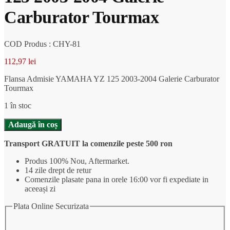
Carburator Tourmax
COD Produs : CHY-81
112,97
lei
Flansa Admisie YAMAHA YZ 125 2003-2004 Galerie Carburator
Tourmax
1 în stoc
Cantitate
Adaugă în coș
Flansa
Admisie
Transport GRATUIT la comenzile peste 500 ron
YAMAHA
YZ
Produs 100% Nou, Aftermarket.
125
14 zile drept de retur
2003-
Comenzile plasate pana in orele 16:00 vor fi expediate in
2004
aceeași zi
Galerie
Carburator
Plata Online Securizata
Tourmax