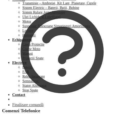
Transmisie – Ambreiaj, Kit Lant, Planetare, Curele
Sistem Electric – Baterii, Bujii, Bobine
Sistem Rulare Jante Anvelope
Ulei Lichide si Lubrifianti
Motor
Suspensie Telescoape Simeringuri Amortizoare
Leviere
Rulmenti
Echipament
Casca Protectie
Cizme Moto
Manusi
Protectii Spate
Electrice
Baterii
FAR
Releu Incarcare
Semnalizari
Stator Alternator
Stop Spate
Contact
Finalizare comandă
Comenzi Telefonice