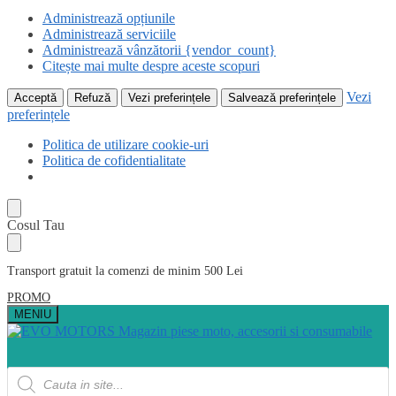
Administrează opțiunile
Administrează serviciile
Administrează vânzătorii {vendor_count}
Citește mai multe despre aceste scopuri
Vezi
Acceptă
Refuză
Vezi preferințele
Salvează preferințele
preferințele
Politica de utilizare cookie-uri
Politica de cofidentialitate
Skip
Skip
Cosul Tau
to
to
navigation
content
Transport gratuit la comenzi de minim 500 Lei
PROMO
MENIU
Products
search
Acasa