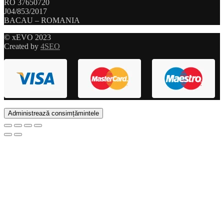
RO 37650720
J04/853/2017
BACAU – ROMANIA
© xEVO 2023
Created by
4SEO
Administrează consimțămintele