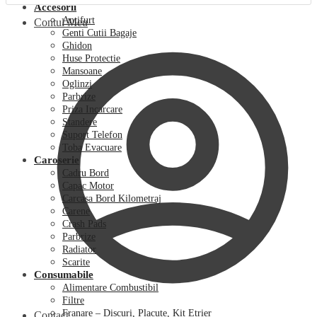
Accesorii
Antifurt
Contul Meu
Genti Cutii Bagaje
Ghidon
Huse Protectie
Mansoane
Oglinzi
Parbrize
Priza Incarcare
Standere
Suport Telefon
Toba Evacuare
Caroserie
Cadru Bord
Capac Motor
Carcasa Bord Kilometraj
Carene
Crash Pads
Parbrize
Radiator
Scarite
Consumabile
Alimentare Combustibil
Filtre
Franare – Discuri, Placute, Kit Etrier
Contact