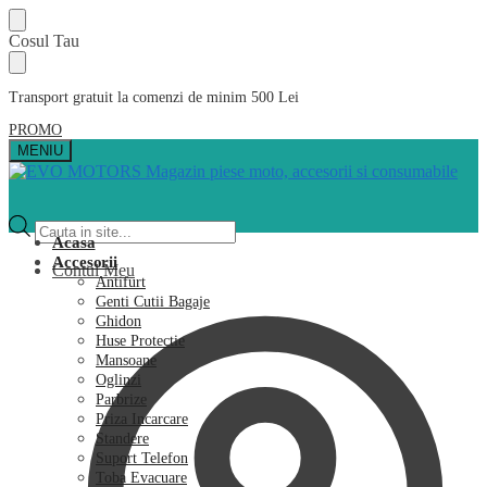
Skip
Skip
Cosul Tau
to
to
navigation
content
Transport gratuit la comenzi de minim 500 Lei
PROMO
MENIU
Products
search
Acasa
Accesorii
Contul Meu
Antifurt
Genti Cutii Bagaje
Ghidon
Huse Protectie
Mansoane
Oglinzi
Parbrize
Priza Incarcare
Standere
Suport Telefon
Toba Evacuare