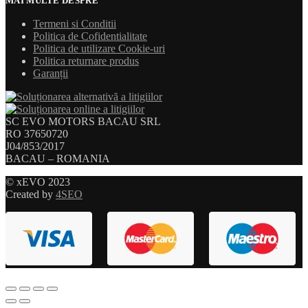
MAI MULTE DESPRE
Termeni si Conditii
Politica de Cofidentialitate
Politica de utilizare Cookie-uri
Politica returnare produs
Garanții
SC EVO MOTORS BACAU SRL
RO 37650720
J04/853/2017
BACAU – ROMANIA
© xEVO 2023
Created by
4SEO