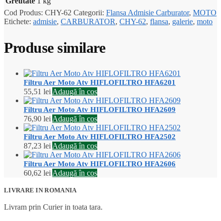
Greutate
1 kg
Cod Produs:
CHY-62
Categorii:
Flansa Admisie Carburator
,
MOTO
Etichete:
admisie
,
CARBURATOR
,
CHY-62
,
flansa
,
galerie
,
moto
Produse similare
Filtru Aer Moto Atv HIFLOFILTRO HFA6201
55,51
lei
Adaugă în coș
Filtru Aer Moto Atv HIFLOFILTRO HFA2609
76,90
lei
Adaugă în coș
Filtru Aer Moto Atv HIFLOFILTRO HFA2502
87,23
lei
Adaugă în coș
Filtru Aer Moto Atv HIFLOFILTRO HFA2606
60,62
lei
Adaugă în coș
LIVRARE IN ROMANIA
Livram prin Curier in toata tara.