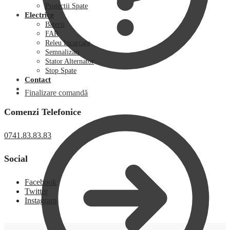
Protectii Spate
Electrice
Baterii
FAR
Releu Incarcare
Semnalizari
Stator Alternator
Stop Spate
Contact
Finalizare comandă
Comenzi Telefonice
0741.83.83.83
Social
Facebook
Twitter
Instagram
0,00
lei
0