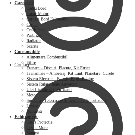
Caroserie
Cadru Bord
Capac Motor
Carcasa Bord Kilometraj
Carene
Crash Pads
Parbrize
Radiator
Scarite
Consumabile
Alimentare Combustibil
Filtre
Contact
Franare – Discuri, Placute, Kit Etrier
Transmisie – Ambreiaj, Kit Lant, Planetare, Curele
Sistem Electric – Baterii, Bujii, Bobine
Sistem Rulare Jante Anvelope
Ulei Lichide si Lubrifianti
Motor
Suspensie Telescoape Simeringuri Amortizoare
Leviere
Rulmenti
Echipament
Casca Protectie
Cizme Moto
Manusi