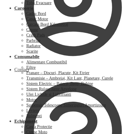
Toba Evacuare
Caroserie
Cadru Bord
Capac Motor
Carcasa Bord Kilometraj
Carene
Crash Pads
Parbrize
Radiator
Scarite
Consumabile
Alimentare Combustibil
Filtre
Contact
Franare – Discuri, Placute, Kit Etrier
Transmisie – Ambreiaj, Kit Lant, Planetare, Curele
Sistem Electric – Baterii, Bujii, Bobine
Sistem Rulare Jante Anvelope
Ulei Lichide si Lubrifianti
Motor
Suspensie Telescoape Simeringuri Amortizoare
Leviere
Rulmenti
Echipament
Casca Protectie
Cizme Moto