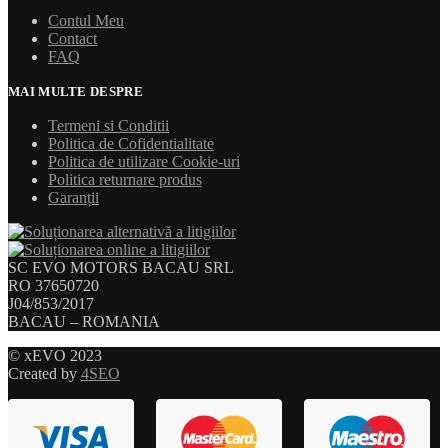
Contul Meu
Contact
FAQ
MAI MULTE DESPRE
Termeni si Conditii
Politica de Cofidentialitate
Politica de utilizare Cookie-uri
Politica returnare produs
Garanții
SC EVO MOTORS BACAU SRL
RO 37650720
J04/853/2017
BACAU – ROMANIA
© xEVO 2023
Created by
4SEO