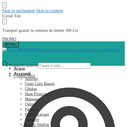
Skip to navigation
Skip to content
Cosul Tau
Transport gratuit la comenzi de minim 500 Lei
PROMO
MENIU
Products search
Acasa
Accesorii
Contul Meu
Antifurt
Genti Cutii Bagaje
Ghidon
Huse Protectie
Mansoane
Oglinzi
Parbrize
Priza Incarcare
Standere
Suport Telefon