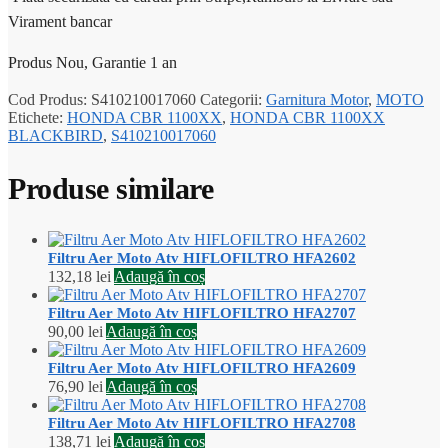
Virament bancar
Produs Nou, Garantie 1 an
Cod Produs:
S410210017060
Categorii:
Garnitura Motor
,
MOTO
Etichete:
HONDA CBR 1100XX
,
HONDA CBR 1100XX
BLACKBIRD
,
S410210017060
Produse similare
Filtru Aer Moto Atv HIFLOFILTRO HFA2602
132,18
lei
Adaugă în coș
Filtru Aer Moto Atv HIFLOFILTRO HFA2707
90,00
lei
Adaugă în coș
Filtru Aer Moto Atv HIFLOFILTRO HFA2609
76,90
lei
Adaugă în coș
Filtru Aer Moto Atv HIFLOFILTRO HFA2708
138,71
lei
Adaugă în coș