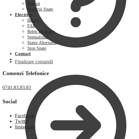
Manusi
Protectii Spate
Electrice
Baterii
FAR
Releu Incarcare
Semnalizari
Stator Alternator
Stop Spate
Contact
Finalizare comandă
Comenzi Telefonice
0741.83.83.83
Social
Facebook
Twitter
Instagram
0,00
lei
0