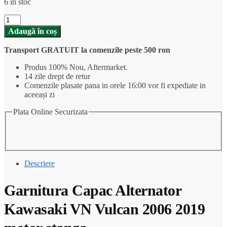
6 în stoc
Cantitate
Garnitura
Adaugă în coș
Capac
Alternator
Transport GRATUIT la comenzile peste 500 ron
Kawasaki
VN
Produs 100% Nou, Aftermarket.
Vulcan
14 zile drept de retur
2006
Comenzile plasate pana in orele 16:00 vor fi expediate in
2019
aceeași zi
motor
stanga
Plata Online Securizata
Descriere
Garnitura Capac Alternator
Kawasaki VN Vulcan 2006 2019