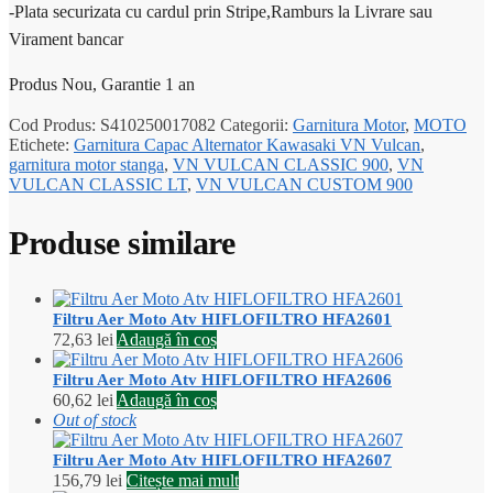
-Plata securizata cu cardul prin Stripe,Ramburs la Livrare sau
Virament bancar
Produs Nou, Garantie 1 an
Cod Produs:
S410250017082
Categorii:
Garnitura Motor
,
MOTO
Etichete:
Garnitura Capac Alternator Kawasaki VN Vulcan
,
garnitura motor stanga
,
VN VULCAN CLASSIC 900
,
VN
VULCAN CLASSIC LT
,
VN VULCAN CUSTOM 900
Produse similare
Filtru Aer Moto Atv HIFLOFILTRO HFA2601
72,63
lei
Adaugă în coș
Filtru Aer Moto Atv HIFLOFILTRO HFA2606
60,62
lei
Adaugă în coș
Out of stock
Filtru Aer Moto Atv HIFLOFILTRO HFA2607
156,79
lei
Citește mai mult