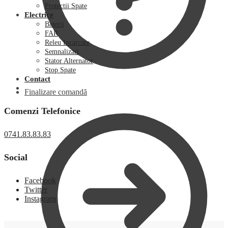
Protectii Spate
Electrice
Baterii
FAR
Releu Incarcare
Semnalizari
Stator Alternator
Stop Spate
Contact
Finalizare comandă
Comenzi Telefonice
0741.83.83.83
Social
Facebook
Twitter
Instagram
0,00
lei
0