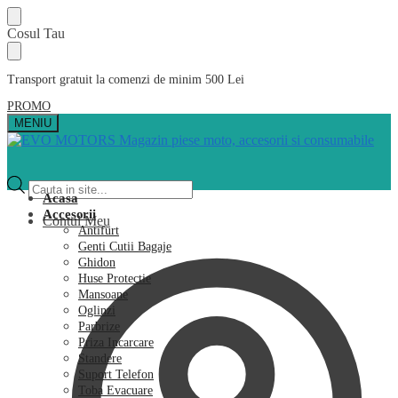
Skip
Skip
Cosul Tau
to
to
navigation
content
Transport gratuit la comenzi de minim 500 Lei
PROMO
MENIU
Products
search
Acasa
Accesorii
Contul Meu
Antifurt
Genti Cutii Bagaje
Ghidon
Huse Protectie
Mansoane
Oglinzi
Parbrize
Priza Incarcare
Standere
Suport Telefon
Toba Evacuare