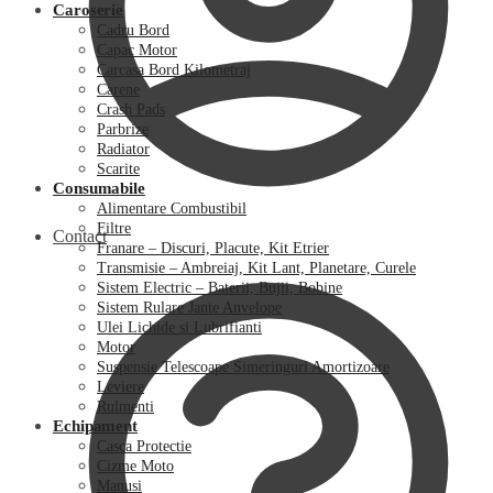
Caroserie
Cadru Bord
Capac Motor
Carcasa Bord Kilometraj
Carene
Crash Pads
Parbrize
Radiator
Scarite
Consumabile
Alimentare Combustibil
Filtre
Contact
Franare – Discuri, Placute, Kit Etrier
Transmisie – Ambreiaj, Kit Lant, Planetare, Curele
Sistem Electric – Baterii, Bujii, Bobine
Sistem Rulare Jante Anvelope
Ulei Lichide si Lubrifianti
Motor
Suspensie Telescoape Simeringuri Amortizoare
Leviere
Rulmenti
Echipament
Casca Protectie
Cizme Moto
Manusi