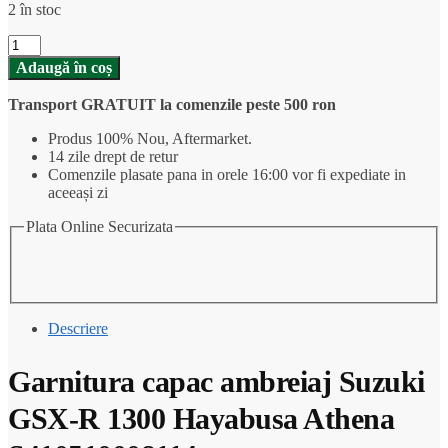
2 în stoc
Cantitate
Garnitura
Adaugă în coș
capac
ambreiaj
Transport GRATUIT la comenzile peste 500 ron
Suzuki
GSX-
Produs 100% Nou, Aftermarket.
R
14 zile drept de retur
1300
Comenzile plasate pana in orele 16:00 vor fi expediate in
Hayabusa
aceeași zi
Athena
S410510008114
Plata Online Securizata
Descriere
Garnitura capac ambreiaj Suzuki
GSX-R 1300 Hayabusa Athena