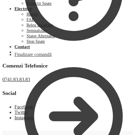
Protectii Spate
Electrice
Baterii
FAR
Releu Incarcare
Semnalizari
Stator Alternator
Stop Spate
Contact
Finalizare comandă
Comenzi Telefonice
0741.83.83.83
Social
Facebook
Twitter
Instagram
0,00
lei
0