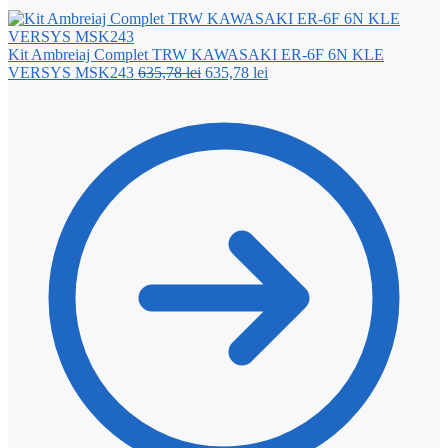
Kit Ambreiaj Complet TRW KAWASAKI ER-6F 6N KLE
Prețul
Prețul
VERSYS MSK243
635,78
lei
635,78
lei
inițial
curent
a
este:
fost:
635,78 lei.
635,78 lei.