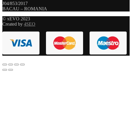
J04/853/2017
BACAU – ROMANIA
© xEVO 2023
Created by
4SEO