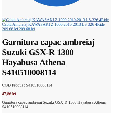
Cablu Ambreiaj KAWASAKI Z 1000 2010-2013 LS-326 4Ride
Prețul
Prețul
209,68
lei
209,68
lei
inițial
curent
a
este:
Garnitura capac ambreiaj
fost:
209,68 lei.
209,68 lei.
Suzuki GSX-R 1300
Hayabusa Athena
S410510008114
COD Produs : S410510008114
47,86
lei
Garnitura capac ambreiaj Suzuki GSX-R 1300 Hayabusa Athena
S410510008114