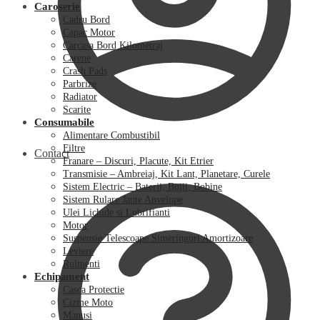
Caroserie
Cadru Bord
Capac Motor
Carcasa Bord Kilometraj
Carene
Crash Pads
Parbrize
Radiator
Scarite
Consumabile
Alimentare Combustibil
Filtre
Contact
Franare – Discuri, Placute, Kit Etrier
Transmisie – Ambreiaj, Kit Lant, Planetare, Curele
Sistem Electric – Baterii, Bujii, Bobine
Sistem Rulare Jante Anvelope
Ulei Lichide si Lubrifianti
Motor
Suspensie Telescoape Simeringuri Amortizoare
Leviere
Rulmenti
Echipament
Casca Protectie
Cizme Moto
Manusi