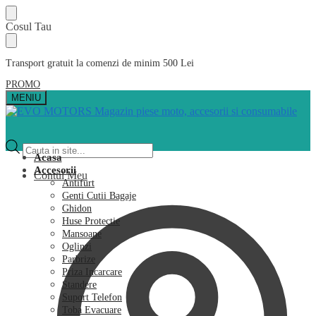
Skip
Skip
Cosul Tau
to
to
navigation
content
Transport gratuit la comenzi de minim 500 Lei
PROMO
MENIU
Products
search
Acasa
Accesorii
Contul Meu
Antifurt
Genti Cutii Bagaje
Ghidon
Huse Protectie
Mansoane
Oglinzi
Parbrize
Priza Incarcare
Standere
Suport Telefon
Toba Evacuare