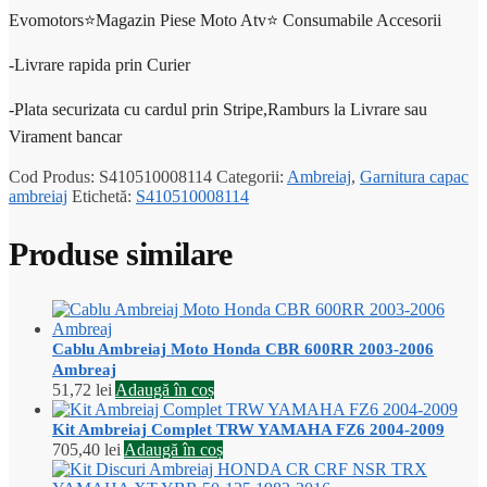
Evomotors⭐️Magazin Piese Moto Atv⭐️ Consumabile Accesorii
-Livrare rapida prin Curier
-Plata securizata cu cardul prin Stripe,Ramburs la Livrare sau
Virament bancar
Cod Produs:
S410510008114
Categorii:
Ambreiaj
,
Garnitura capac
ambreiaj
Etichetă:
S410510008114
Produse similare
Cablu Ambreiaj Moto Honda CBR 600RR 2003-2006
Ambreaj
51,72
lei
Adaugă în coș
Kit Ambreiaj Complet TRW YAMAHA FZ6 2004-2009
705,40
lei
Adaugă în coș