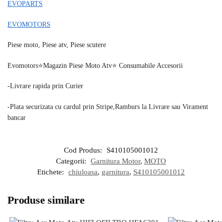
EVOPARTS
EVOMOTORS
Piese moto, Piese atv, Piese scutere
Evomotors⭐️Magazin Piese Moto Atv⭐️ Consumabile Accesorii
-Livrare rapida prin Curier
-Plata securizata cu cardul prin Stripe,Ramburs la Livrare sau Virament
bancar
Cod Produs:
S410105001012
Categorii:
Garnitura Motor
,
MOTO
Etichete:
chiuloasa
,
garnitura
,
S410105001012
Produse similare