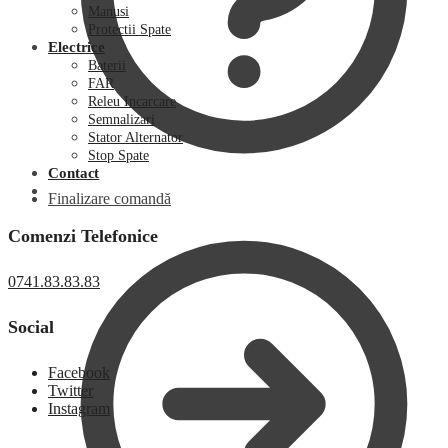
Manusi
Protectii Spate
Electrice
Baterii
FAR
Releu Incarcare
Semnalizari
Stator Alternator
Stop Spate
Contact
Finalizare comandă
Comenzi Telefonice
0741.83.83.83
Social
Facebook
Twitter
Instagram
0,00
lei
0