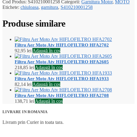
Cod Produs:
S410210001258
Categorii:
Garnitura Motor
,
MOTO
Etichete:
chiuloasa
,
garnitura
,
S410210001258
Produse similare
Filtru Aer Moto Atv HIFLOFILTRO HFA2702
92,95
lei
Adaugă în coș
Filtru Aer Moto Atv HIFLOFILTRO HFA2605
218,85
lei
Adaugă în coș
Filtru Aer Moto Atv HIFLOFILTRO HFA1933
82,14
lei
Adaugă în coș
Filtru Aer Moto Atv HIFLOFILTRO HFA2708
138,71
lei
Adaugă în coș
LIVRARE IN ROMANIA
Livram prin Curier in toata tara.