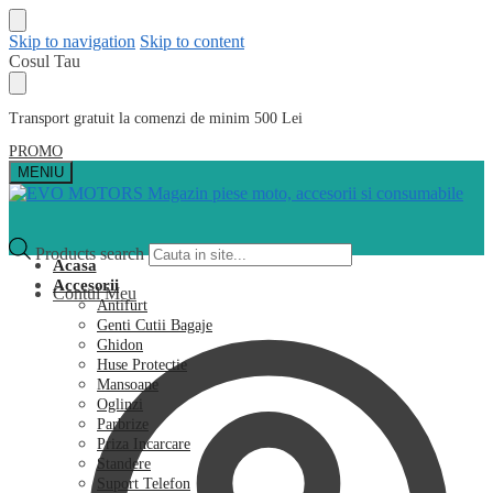
Skip to navigation
Skip to content
Cosul Tau
Transport gratuit la comenzi de minim 500 Lei
PROMO
MENIU
Products search
Acasa
Accesorii
Contul Meu
Antifurt
Genti Cutii Bagaje
Ghidon
Huse Protectie
Mansoane
Oglinzi
Parbrize
Priza Incarcare
Standere
Suport Telefon