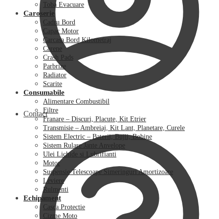
Toba Evacuare
Caroserie
Cadru Bord
Capac Motor
Carcasa Bord Kilometraj
Carene
Crash Pads
Parbrize
Radiator
Scarite
Consumabile
Alimentare Combustibil
Filtre
Contact
Franare – Discuri, Placute, Kit Etrier
Transmisie – Ambreiaj, Kit Lant, Planetare, Curele
Sistem Electric – Baterii, Bujii, Bobine
Sistem Rulare Jante Anvelope
Ulei Lichide si Lubrifianti
Motor
Suspensie Telescoape Simeringuri Amortizoare
Leviere
Rulmenti
Echipament
Casca Protectie
Cizme Moto