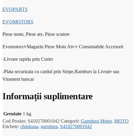
EVOPARTS
EVOMOTORS
Piese moto, Piese atv, Piese scutere
Evomotors⭐️Magazin Piese Moto Atv⭐️ Consumabile Accesorii
-Livrare rapida prin Curier
-Plata securizata cu cardul prin Stripe,Ramburs la Livrare sau
Virament bancar
Informații suplimentare
Greutate
1 kg
Cod Produs:
S410270001042
Categorii:
Garnitura Motor
,
MOTO
Etichete:
chiuloasa
,
garnitura
,
S410270001042