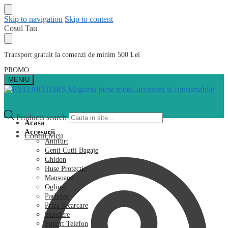
Skip to navigation
Skip to content
Cosul Tau
Transport gratuit la comenzi de minim 500 Lei
PROMO
MENIU
Products search
Acasa
Accesorii
Contul Meu
Antifurt
Genti Cutii Bagaje
Ghidon
Huse Protectie
Mansoane
Oglinzi
Parbrize
Priza Incarcare
Standere
Suport Telefon