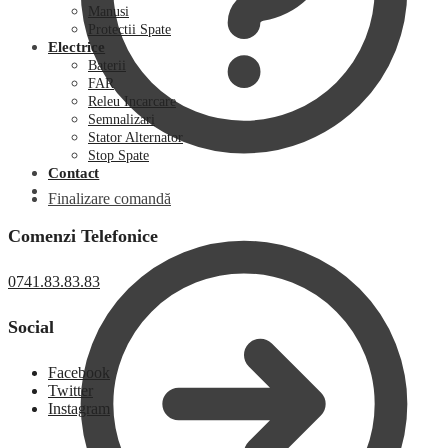
Manusi
Protectii Spate
Electrice
Baterii
FAR
Releu Incarcare
Semnalizari
Stator Alternator
Stop Spate
Contact
Finalizare comandă
Comenzi Telefonice
0741.83.83.83
Social
Facebook
Twitter
Instagram
0,00
lei
0