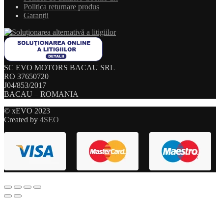
Politica returnare produs
Garanții
SC EVO MOTORS BACAU SRL
RO 37650720
J04/853/2017
BACAU – ROMANIA
© xEVO 2023
Created by
4SEO