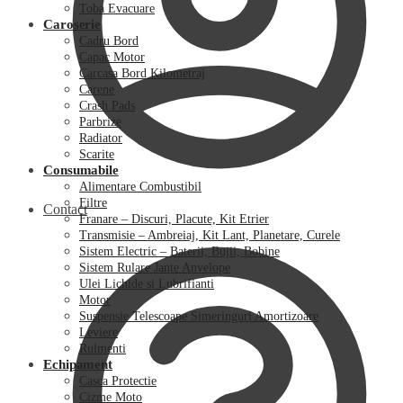
Toba Evacuare
Caroserie
Cadru Bord
Capac Motor
Carcasa Bord Kilometraj
Carene
Crash Pads
Parbrize
Radiator
Scarite
Consumabile
Alimentare Combustibil
Filtre
Contact
Franare – Discuri, Placute, Kit Etrier
Transmisie – Ambreiaj, Kit Lant, Planetare, Curele
Sistem Electric – Baterii, Bujii, Bobine
Sistem Rulare Jante Anvelope
Ulei Lichide si Lubrifianti
Motor
Suspensie Telescoape Simeringuri Amortizoare
Leviere
Rulmenti
Echipament
Casca Protectie
Cizme Moto