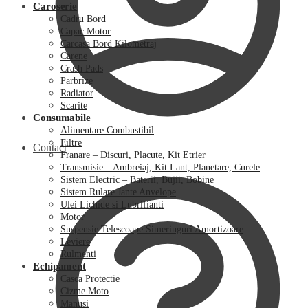
Caroserie
Cadru Bord
Capac Motor
Carcasa Bord Kilometraj
Carene
Crash Pads
Parbrize
Radiator
Scarite
Consumabile
Alimentare Combustibil
Filtre
Contact
Franare – Discuri, Placute, Kit Etrier
Transmisie – Ambreiaj, Kit Lant, Planetare, Curele
Sistem Electric – Baterii, Bujii, Bobine
Sistem Rulare Jante Anvelope
Ulei Lichide si Lubrifianti
Motor
Suspensie Telescoape Simeringuri Amortizoare
Leviere
Rulmenti
Echipament
Casca Protectie
Cizme Moto
Manusi