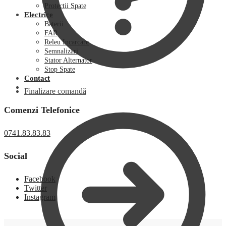
Protectii Spate
Electrice
Baterii
FAR
Releu Incarcare
Semnalizari
Stator Alternator
Stop Spate
Contact
Finalizare comandă
Comenzi Telefonice
0741.83.83.83
Social
Facebook
Twitter
Instagram
0,00
lei
0