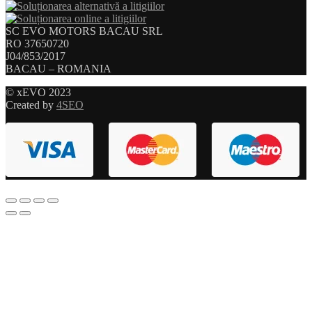
SC EVO MOTORS BACAU SRL
RO 37650720
J04/853/2017
BACAU – ROMANIA
© xEVO 2023
Created by
4SEO