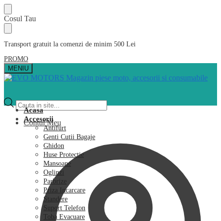
Skip
Skip
Cosul Tau
to
to
navigation
content
Transport gratuit la comenzi de minim 500 Lei
PROMO
MENIU
Products
search
Acasa
Accesorii
Contul Meu
Antifurt
Genti Cutii Bagaje
Ghidon
Huse Protectie
Mansoane
Oglinzi
Parbrize
Priza Incarcare
Standere
Suport Telefon
Toba Evacuare