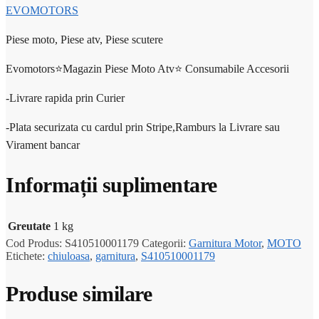
EVOMOTORS
Piese moto, Piese atv, Piese scutere
Evomotors⭐️Magazin Piese Moto Atv⭐️ Consumabile Accesorii
-Livrare rapida prin Curier
-Plata securizata cu cardul prin Stripe,Ramburs la Livrare sau
Virament bancar
Informații suplimentare
Greutate
1 kg
Cod Produs:
S410510001179
Categorii:
Garnitura Motor
,
MOTO
Etichete:
chiuloasa
,
garnitura
,
S410510001179
Produse similare