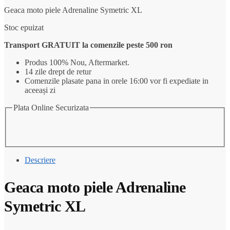
fost:
1.161,04 lei.
Geaca moto piele Adrenaline Symetric XL
1.161,04 lei.
Stoc epuizat
Transport GRATUIT la comenzile peste 500 ron
Produs 100% Nou, Aftermarket.
14 zile drept de retur
Comenzile plasate pana in orele 16:00 vor fi expediate in
aceeași zi
Plata Online Securizata
Descriere
Geaca moto piele Adrenaline
Symetric XL