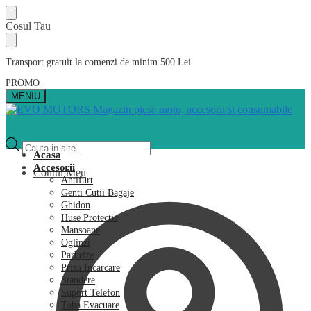
Skip
Skip
Cosul Tau
to
to
navigation
content
Transport gratuit la comenzi de minim 500 Lei
PROMO
MENIU
Products
search
Acasa
Accesorii
Contul Meu
Antifurt
Genti Cutii Bagaje
Ghidon
Huse Protectie
Mansoane
Oglinzi
Parbrize
Priza Incarcare
Standere
Suport Telefon
Toba Evacuare