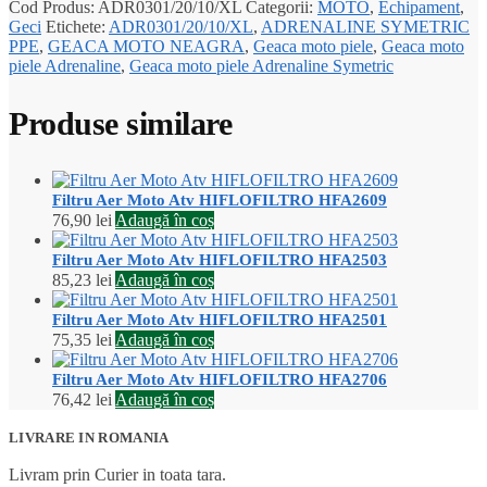
Cod Produs:
ADR0301/20/10/XL
Categorii:
MOTO
,
Echipament
,
Geci
Etichete:
ADR0301/20/10/XL
,
ADRENALINE SYMETRIC
PPE
,
GEACA MOTO NEAGRA
,
Geaca moto piele
,
Geaca moto
piele Adrenaline
,
Geaca moto piele Adrenaline Symetric
Produse similare
Filtru Aer Moto Atv HIFLOFILTRO HFA2609
76,90
lei
Adaugă în coș
Filtru Aer Moto Atv HIFLOFILTRO HFA2503
85,23
lei
Adaugă în coș
Filtru Aer Moto Atv HIFLOFILTRO HFA2501
75,35
lei
Adaugă în coș
Filtru Aer Moto Atv HIFLOFILTRO HFA2706
76,42
lei
Adaugă în coș
LIVRARE IN ROMANIA
Livram prin Curier in toata tara.