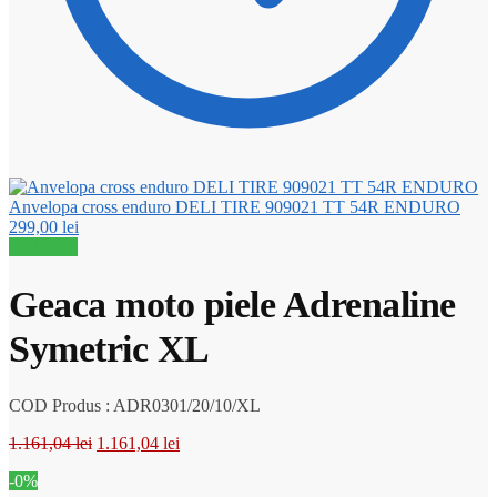
Anvelopa cross enduro DELI TIRE 909021 TT 54R ENDURO
299,00
lei
Reduceri!
Geaca moto piele Adrenaline
Symetric XL
COD Produs : ADR0301/20/10/XL
Prețul
Prețul
1.161,04
lei
1.161,04
lei
inițial
curent
-0%
a
este: