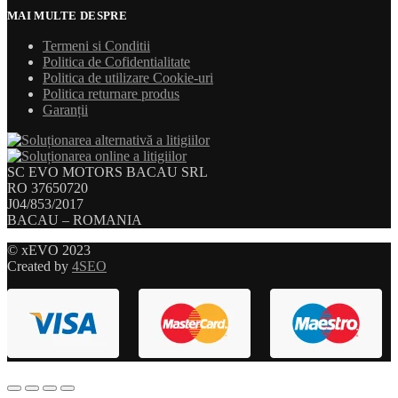
MAI MULTE DESPRE
Termeni si Conditii
Politica de Cofidentialitate
Politica de utilizare Cookie-uri
Politica returnare produs
Garanții
SC EVO MOTORS BACAU SRL
RO 37650720
J04/853/2017
BACAU – ROMANIA
© xEVO 2023
Created by
4SEO