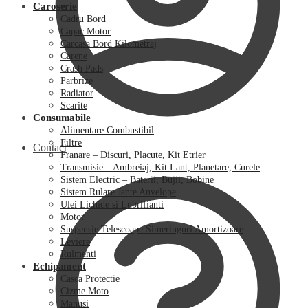
Caroserie
Cadru Bord
Capac Motor
Carcasa Bord Kilometraj
Carene
Crash Pads
Parbrize
Radiator
Scarite
Consumabile
Alimentare Combustibil
Filtre
Contact
Franare – Discuri, Placute, Kit Etrier
Transmisie – Ambreiaj, Kit Lant, Planetare, Curele
Sistem Electric – Baterii, Bujii, Bobine
Sistem Rulare Jante Anvelope
Ulei Lichide si Lubrifianti
Motor
Suspensie Telescoape Simeringuri Amortizoare
Leviere
Rulmenti
Echipament
Casca Protectie
Cizme Moto
Manusi