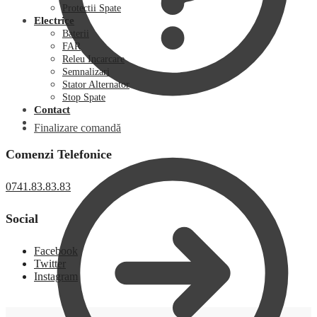
Protectii Spate
Electrice
Baterii
FAR
Releu Incarcare
Semnalizari
Stator Alternator
Stop Spate
Contact
Finalizare comandă
Comenzi Telefonice
0741.83.83.83
Social
Facebook
Twitter
Instagram
0,00
lei
0