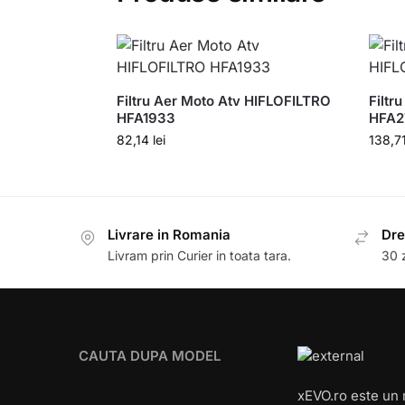
Filtru Aer Moto Atv HIFLOFILTRO
Filtr
HFA1933
HFA2
82,14
lei
138,7
Livrare in Romania
Dre
Livram prin Curier in toata tara.
30 z
CAUTA DUPA MODEL
xEVO.ro este un