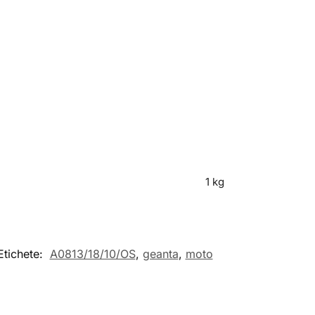
1 kg
Etichete:
A0813/18/10/OS
,
geanta
,
moto