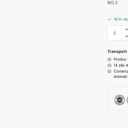
BIG 2
16 în st
Transport
Produs 
14 zile 
Comenzil
aceeași 