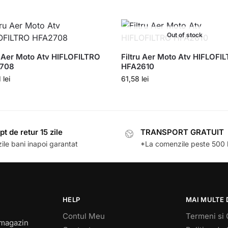
Out of stock
u Aer Moto Atv HIFLOFILTRO
Filtru Aer Moto Atv HIFLOFI
708
HFA2610
1
lei
61,58
lei
pt de retur 15 zile
TRANSPORT GRATUIT
ile bani inapoi garantat
*La comenzile peste 500 l
HELP
MAI MULTE 
Contul Meu
Termeni si 
 magazin