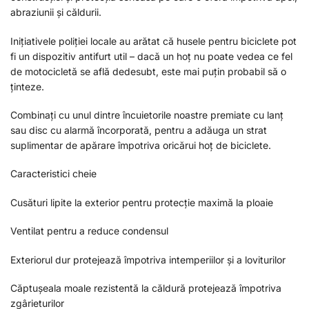
abraziunii și căldurii.
Inițiativele poliției locale au arătat că husele pentru biciclete pot
fi un dispozitiv antifurt util – dacă un hoț nu poate vedea ce fel
de motocicletă se află dedesubt, este mai puțin probabil să o
ținteze.
Combinați cu unul dintre încuietorile noastre premiate cu lanț
sau disc cu alarmă încorporată, pentru a adăuga un strat
suplimentar de apărare împotriva oricărui hoț de biciclete.
Caracteristici cheie
Cusături lipite la exterior pentru protecție maximă la ploaie
Ventilat pentru a reduce condensul
Exteriorul dur protejează împotriva intemperiilor și a loviturilor
Căptușeala moale rezistentă la căldură protejează împotriva
zgârieturilor