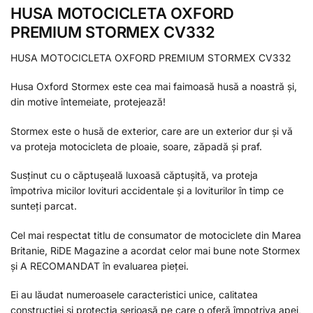
HUSA MOTOCICLETA OXFORD
PREMIUM STORMEX CV332
HUSA MOTOCICLETA OXFORD PREMIUM STORMEX CV332
Husa Oxford Stormex este cea mai faimoasă husă a noastră și,
din motive întemeiate, protejează!
Stormex este o husă de exterior, care are un exterior dur și vă
va proteja motocicleta de ploaie, soare, zăpadă și praf.
Susținut cu o căptușeală luxoasă căptușită, va proteja
împotriva micilor lovituri accidentale și a loviturilor în timp ce
sunteți parcat.
Cel mai respectat titlu de consumator de motociclete din Marea
Britanie, RiDE Magazine a acordat celor mai bune note Stormex
și A RECOMANDAT în evaluarea pieței.
Ei au lăudat numeroasele caracteristici unice, calitatea
construcției și protecția serioasă pe care o oferă împotriva apei,