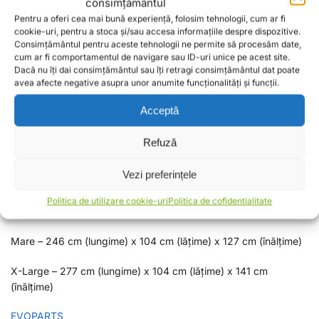
consimțământul
Buzunar interior frontal cu fereastră din PVC pentru a ține un
Pentru a oferi cea mai bună experiență, folosim tehnologii, cum ar fi
cookie-uri, pentru a stoca și/sau accesa informațiile despre dispozitive.
încărcător cu panouri solare
Consimțământul pentru aceste tehnologii ne permite să procesăm date,
cum ar fi comportamentul de navigare sau ID-uri unice pe acest site.
IMPORTANT: Nu lăsați acest capac să intre în contact cu
Dacă nu îți dai consimțământul sau îți retragi consimțământul dat poate
evacuarea fierbinte, piesele motorului sau obiecte ascuțite.
avea afecte negative asupra unor anumite funcționalități și funcții.
Dimensiuni
Acceptă
Următoarele dimensiuni sunt aproximative, deoarece husele au
Refuză
formă: –
Vezi preferințele
Mic – 203 cm (lungime) x 83 cm (lățime) x 119 cm (înălțime)
Politica de utilizare cookie-uri
Politica de cofidentialitate
Mediu – 229 cm (lungime) x 99 cm (lățime) x 125 cm (înălțime)
Mare – 246 cm (lungime) x 104 cm (lățime) x 127 cm (înălțime)
X-Large – 277 cm (lungime) x 104 cm (lățime) x 141 cm
(înălțime)
EVOPARTS