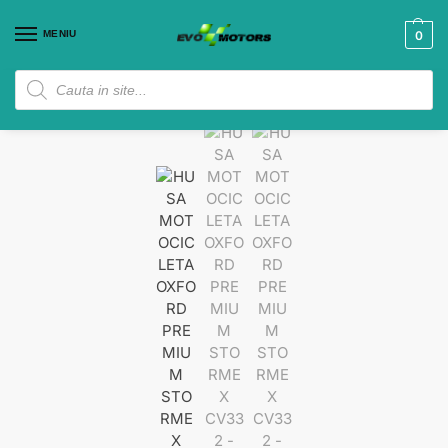
MENIU
0