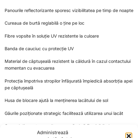
Panourile reflectorizante sporesc vizibilitatea pe timp de noapte
Cureaua de burtă reglabilă o ține pe loc
Fibre vopsite în soluție UV rezistente la culoare
Banda de cauciuc cu protecție UV
Material de căptușeală rezistent la căldură în cazul contactului
momentan cu evacuarea
Protecția împotriva stropilor înfășurată împiedică absorbția apei
pe căptușeală
Husa de blocare ajută la menținerea lacătului de sol
Găurile poziționate strategic facilitează utilizarea unui lacăt
Geamul din spate permite ca numărul să fie vizibil, dar o
Administrează
„drapetă” internă permite acoperirea acestuia