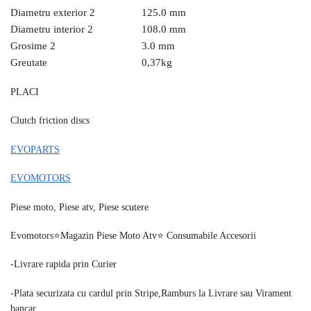
Diametru exterior 2
125.0 mm
Diametru interior 2
108.0 mm
Grosime 2
3.0 mm
Greutate
0,37
kg
PLACI
Clutch friction discs
EVOPARTS
EVOMOTORS
Piese moto, Piese atv, Piese scutere
Evomotors⭐️Magazin Piese Moto Atv⭐️ Consumabile Accesorii
-Livrare rapida prin Curier
-Plata securizata cu cardul prin Stripe,Ramburs la Livrare sau Virament
bancar