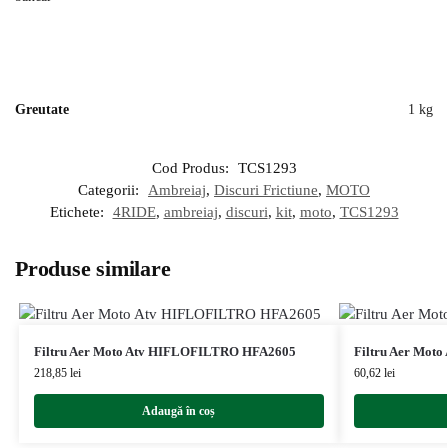
Greutate
1 kg
Cod Produs:
TCS1293
Categorii:
Ambreiaj
,
Discuri Frictiune
,
MOTO
Etichete:
4RIDE
,
ambreiaj
,
discuri
,
kit
,
moto
,
TCS1293
Produse similare
Filtru Aer Moto Atv HIFLOFILTRO HFA2605
Filtru Aer Mot
218,85
lei
60,62
lei
Adaugă în coș