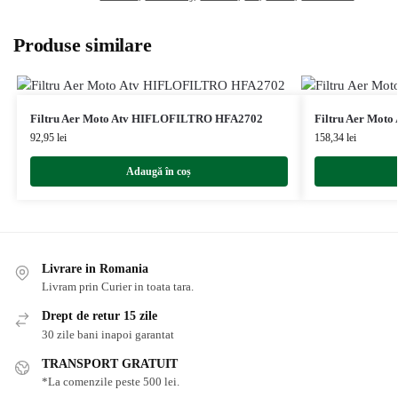
Produse similare
Filtru Aer Moto Atv HIFLOFILTRO HFA2702
Filtru Aer Mot
92,95
lei
158,34
lei
Adaugă în coș
Livrare in Romania
Livram prin Curier in toata tara.
Drept de retur 15 zile
30 zile bani inapoi garantat
TRANSPORT GRATUIT
*La comenzile peste 500 lei.