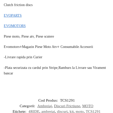
Clutch friction discs
EVOPARTS
EVOMOTORS
Piese moto, Piese atv, Piese scutere
Evomotors⭐️Magazin Piese Moto Atv⭐️ Consumabile Accesorii
-Livrare rapida prin Curier
-Plata securizata cu cardul prin Stripe,Ramburs la Livrare sau Virament
bancar
Cod Produs:
TCS1291
Categorii:
Ambreiaj
,
Discuri Frictiune
,
MOTO
Etichete:
4RIDE
,
ambreiaj
,
discuri
,
kit
,
moto
,
TCS1291