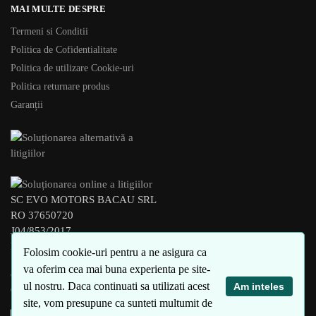
MAI MULTE DESPRE
Termeni si Conditii
Politica de Cofidentialitate
Politica de utilizare Cookie-uri
Politica returnare produs
Garanții
SC EVO MOTORS BACAU SRL
RO 37650720
J04/853/2017
BACAU – ROMANIA
Folosim cookie-uri pentru a ne asigura ca
va oferim cea mai buna experienta pe site-
© xEVO 2023
ul nostru. Daca continuati sa utilizati acest
Am inteles
Created by
4SEO
site, vom presupune ca sunteti multumit de