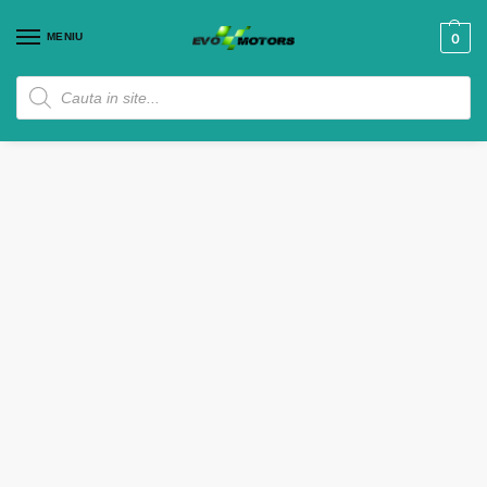
MENIU
0