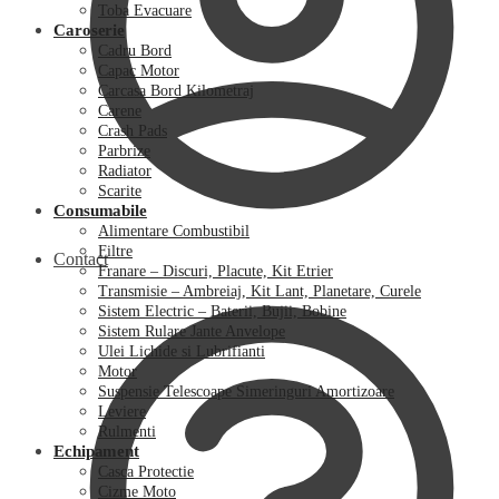
Toba Evacuare
Caroserie
Cadru Bord
Capac Motor
Carcasa Bord Kilometraj
Carene
Crash Pads
Parbrize
Radiator
Scarite
Consumabile
Alimentare Combustibil
Filtre
Contact
Franare – Discuri, Placute, Kit Etrier
Transmisie – Ambreiaj, Kit Lant, Planetare, Curele
Sistem Electric – Baterii, Bujii, Bobine
Sistem Rulare Jante Anvelope
Ulei Lichide si Lubrifianti
Motor
Suspensie Telescoape Simeringuri Amortizoare
Leviere
Rulmenti
Echipament
Casca Protectie
Cizme Moto