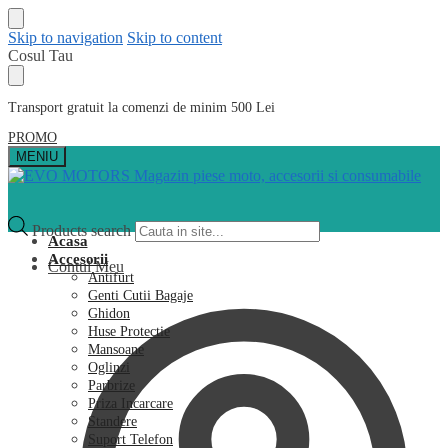
Skip to navigation
Skip to content
Cosul Tau
Transport gratuit la comenzi de minim 500 Lei
PROMO
MENIU
Products search
Acasa
Accesorii
Contul Meu
Antifurt
Genti Cutii Bagaje
Ghidon
Huse Protectie
Mansoane
Oglinzi
Parbrize
Priza Incarcare
Standere
Suport Telefon