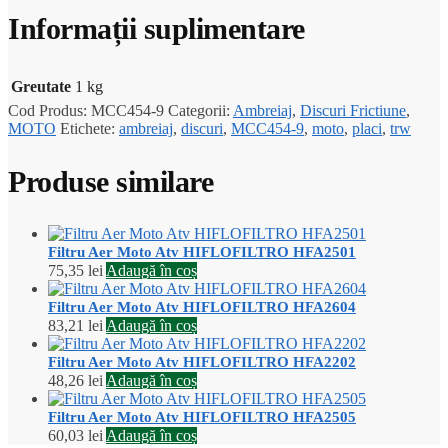
Informații suplimentare
Greutate
1 kg
Cod Produs:
MCC454-9
Categorii:
Ambreiaj
,
Discuri Frictiune
,
MOTO
Etichete:
ambreiaj
,
discuri
,
MCC454-9
,
moto
,
placi
,
trw
Produse similare
Filtru Aer Moto Atv HIFLOFILTRO HFA2501
75,35
lei
Adaugă în coș
Filtru Aer Moto Atv HIFLOFILTRO HFA2604
83,21
lei
Adaugă în coș
Filtru Aer Moto Atv HIFLOFILTRO HFA2202
48,26
lei
Adaugă în coș
Filtru Aer Moto Atv HIFLOFILTRO HFA2505
60,03
lei
Adaugă în coș