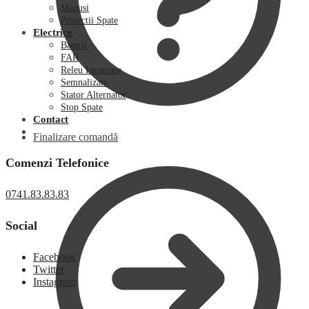
Manusi
Protectii Spate
Electrice
Baterii
FAR
Releu Incarcare
Semnalizari
Stator Alternator
Stop Spate
Contact
Finalizare comandă
Comenzi Telefonice
0741.83.83.83
Social
Facebook
Twitter
Instagram
0,00
lei
0