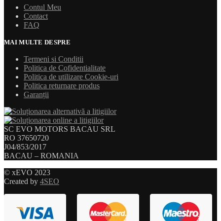
Contul Meu
Contact
FAQ
MAI MULTE DESPRE
Termeni si Conditii
Politica de Cofidentialitate
Politica de utilizare Cookie-uri
Politica returnare produs
Garanții
SC EVO MOTORS BACAU SRL
RO 37650720
J04/853/2017
BACAU – ROMANIA
© xEVO 2023
Created by
4SEO