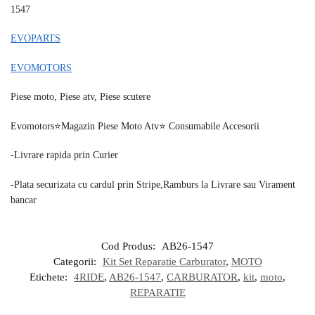
1547
EVOPARTS
EVOMOTORS
Piese moto, Piese atv, Piese scutere
Evomotors⭐️Magazin Piese Moto Atv⭐️ Consumabile Accesorii
-Livrare rapida prin Curier
-Plata securizata cu cardul prin Stripe,Ramburs la Livrare sau Virament
bancar
Cod Produs:
AB26-1547
Categorii:
Kit Set Reparatie Carburator
,
MOTO
Etichete:
4RIDE
,
AB26-1547
,
CARBURATOR
,
kit
,
moto
,
REPARATIE