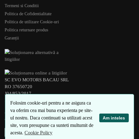
Termeni si Conditii
Politica de Cofidentialitate
Politica de utilizare Cookie-uri
Politica returnare produs
Garanții
SC EVO MOTORS BACAU SRL
RO 37650720
J04/853/2017
BACAU – ROMANIA
Folosim cookie-uri pentru a ne asigura ca
va oferim cea mai buna experienta pe site-
© xEVO 2023
ul nostru. Daca continuati sa utilizati acest
Am inteles
Created by
4SEO
site, vom presupune ca sunteti multumit de
acesta.
Cookie Policy